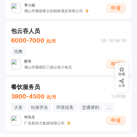
李小姐
申请
佛山市顺德香云纱园林酒店有限公司
包云吞人员
6000-7000
06-18 06:18
元/月
伦教
辉哥
申请
佛山市顺德区三德云饺小食店
收藏
餐饮服务员
分享
3800-4500
1小时前
元/月
大良
社保齐全
环境优美
交通便利
...
何先生
申请
广东新协力集团有限公司