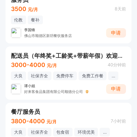
3500
8天前
元/月
伦教
餐补
李国锋
申请
佛山市顺德区新玥餐饮服务店
配送员（年终奖+工龄奖+带薪年假）欢迎致电咨询
3000-4000
40分钟前
元/月
大良
社保齐全
免费停车
免费工作餐
...
谭小姐
申请
好来客食品集团有限公司顺德分公司
餐厅服务员
3800-4000
7小时前
元/月
大良
社保齐全
包食宿
环境优美
...