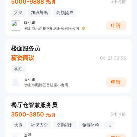
5000-9888
5小时前
元/月
大良
加班补贴
高额提成
欧小姐
申请
佛山市乐送餐饮配送服务有限公司
楼面服务员
薪资面议
04-21 06:55
杏坛
吴小姐
申请
佛山市顺德区香桂园小食店
餐厅仓管兼服务员
3500-3850
6小时前
元/月
大良
社保齐全
全勤福利
免费体检
...
唐琴