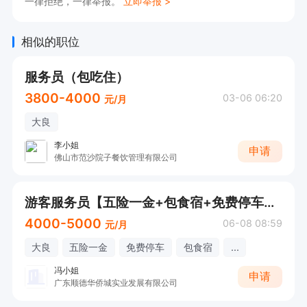
一律拒绝，一律举报。
立即举报 >
相似的职位
服务员（包吃住）
3800-4000
03-06 06:20
元/月
大良
李小姐
申请
佛山市范沙院子餐饮管理有限公司
游客服务员【五险一金+包食宿+免费停车+技能证补贴+技术技能培训+高温补贴+环境优美+接受应届生】
4000-5000
06-08 08:59
元/月
大良
五险一金
免费停车
包食宿
...
冯小姐
申请
广东顺德华侨城实业发展有限公司