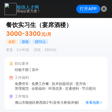
顺德人才网
打开APP
用app更方便！
餐饮实习生（宴席酒楼）
3000-3300
元/月
全职
容桂
招10人
更新：2小时前
浏览：3894次
职位要求
经验不限
高中
工作福利
免费停车
免费工作餐
技术技能培训
晋升快
管理规范
全勤福利
环境优美
交通便利
节日慰问
工作地址
佛山市顺德区桥西路2号(容奇大桥南岸侧)
查看地图