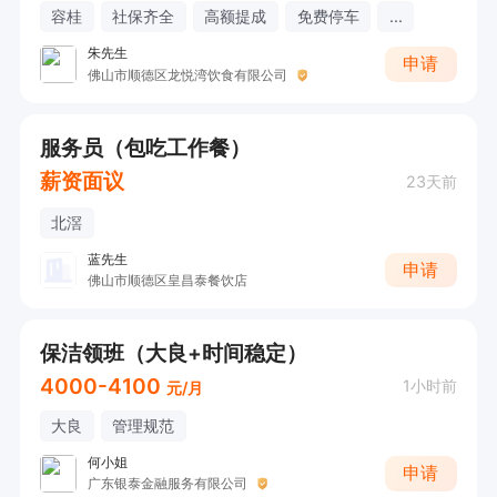
容桂
社保齐全
高额提成
免费停车
...
朱先生
申请
佛山市顺德区龙悦湾饮食有限公司
服务员（包吃工作餐）
薪资面议
23天前
北滘
蓝先生
申请
佛山市顺德区皇昌泰餐饮店
保洁领班（大良+时间稳定）
4000-4100
1小时前
元/月
大良
管理规范
何小姐
申请
广东银泰金融服务有限公司