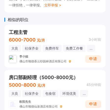
一律拒绝，一律举报。
立即举报 >
17、记录所有公共区域员工出勤的情况。

18、同其他部门协调工作。

相似的职位
19、提供高品质的对客服务。

20、确保客人需求与合理的要求被满足。

工程主管
21、坚持酒店的清洁和养护程序。

6000-7000
3小时前
元/月
22、保持维护所在工作区域的高度整洁。

大良
社保齐全
免费停车
免费工作餐
...
23、遵守酒店的工作政策及程序，遵守酒店的商
李小姐
申请
佛山市顺德香云纱园林酒店有限公司
业行为规范以及员工手册中的条款。

24、如有必要，该部门有权更改或补充该职位描
房口部副经理（5000-8000元）
述。

5000-8000
45分钟前
元/月
25、完成任何其他合理的职责和被指派的职责。
大良
社保齐全
包食宿
环境优美
...
欧阳先生
申请
佛山市顺德仙泉酒店有限公司