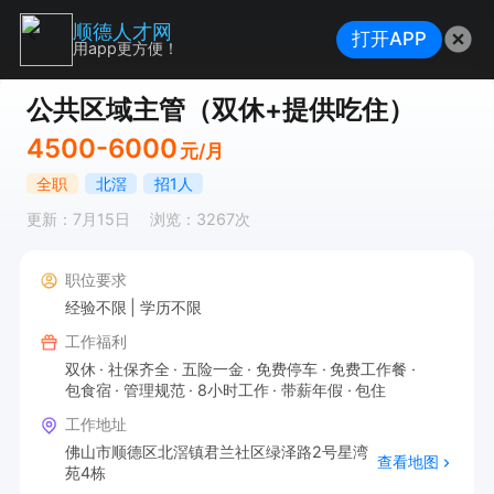
顺德人才网
打开APP
用app更方便！
公共区域主管（双休+提供吃住）
4500-6000
元/月
全职
北滘
招1人
更新：7月15日
浏览：3267次
职位要求
经验不限
学历不限
工作福利
双休
社保齐全
五险一金
免费停车
免费工作餐
包食宿
管理规范
8小时工作
带薪年假
包住
工作地址
佛山市顺德区北滘镇君兰社区绿泽路2号星湾
查看地图
苑4栋