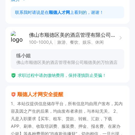
放。

联系我时请说是在
顺德人才网
上看到的，谢谢！
7、检查所有洗手间始终处于高卫生标准。

8、在有VIP客人时安排充分的洗手间服务员。

佛山市顺德区美的酒店管理有限公司顺德美的万怡酒店
9、检查楼梯确保卫生及清洁。

100-1000人
旅游、餐饮、娱乐、休闲
10、员工能够正确使用化学药品，尽可能减少浪
练小姐
费。

佛山市顺德区美的酒店管理有限公司顺德美的万怡酒店
11、负责鲜花和植物的状态良好，如需更换，报告
求职过程中请勿缴纳费用，保持谨慎防止受骗！
行政管家通知花房更换。

12、确保PA仓库干净整洁，清洁用品和工具充
顺德人才网安全提醒
足。

1、本站仅提供信息储存平台，所有信息均由用户发布，其内
13、检查公共区域员工的仪表,个人卫生和形象。

容及因之产生的后果，均由发布者承担，与本站无关。 2、
14、协助准备员工排班表。

凡是入职要求【买车、租车、货款、转账、汇款，下载
15、协助进行员工的培训和发展。

APP、刷单、收取培训费、服装费、押金、报名费、在家办
公岗】等各种费用的“均有欺诈嫌疑”，切勿相信，一旦出现，
16、监督员工表现状况。
