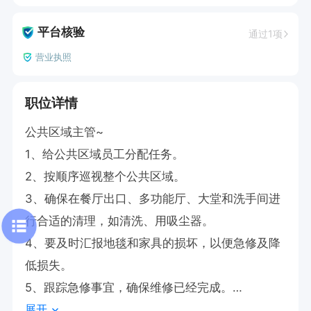
平台核验
通过1项
营业执照
职位详情
公共区域主管~

1、给公共区域员工分配任务。

2、按顺序巡视整个公共区域。

3、确保在餐厅出口、多功能厅、大堂和洗手间进
行合适的清理，如清洗、用吸尘器。

4、要及时汇报地毯和家具的损坏，以便急修及降
低损失。

5、跟踪急修事宜，确保维修已经完成。

展开
6、检查确保机器的被清洁、正常工作及妥善存