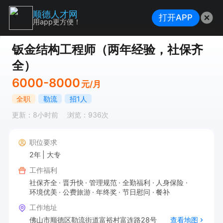
顺德人才网
打开APP
用app更方便！
钣金结构工程师（两年经验，社保齐
全）
6000-8000
元/月
全职
勒流
招1人
更新：8小时前
浏览：936次
职位要求
2年
大专
工作福利
社保齐全
晋升快
管理规范
全勤福利
人身保险
环境优美
公费旅游
年终奖
节日慰问
餐补
工作地址
佛山市顺德区勒流街道富裕村富连路28号
查看地图