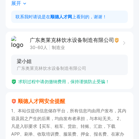
展开
4、有良好的沟通能力表达及协调能力，工作积极
主动，具有较强的责任心

联系我时请说是在
顺德人才网
上看到的，谢谢！
任职要求:

广东奥莱克林饮水设备制造有限公司
1、两年以上钣金不锈钢结构工作经验，

30-60人
制造业
2、有钣金设计，拆图等经验，配合工厂打样有一
梁小姐
定的基础。

广东奥莱克林饮水设备制造有限公司
3、熟练使用proe或 solidworks、cad等软件。
求职过程中请勿缴纳费用，保持谨慎防止受骗！
顺德人才网安全提醒
1、本站仅提供信息储存平台，所有信息均由用户发布，其内
容及因之产生的后果，均由发布者承担，与本站无关。 2、
凡是入职要求【买车、租车、货款、转账、汇款，下载
APP、刷单、收取培训费、服装费、押金、报名费、在家办