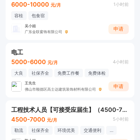
6000-10000
1小时前
元/月
容桂
包食宿
吴小姐
申请
广东金联窗饰有限公司
电工
5000-6000
4小时前
元/月
大良
社保齐全
免费工作餐
免费体检
王先生
申请
佛山市顺德区高士达建筑装饰材料有限公司
工程技术人员【可接受应届生】（4500-7000元+社保+节日慰问）
4500-7000
5小时前
元/月
勒流
社保齐全
环境优美
交通便利
...