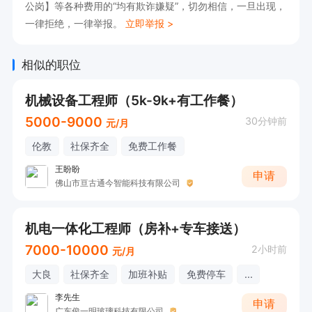
公岗】等各种费用的“均有欺诈嫌疑”，切勿相信，一旦出现，
一律拒绝，一律举报。
立即举报 >
相似的职位
机械设备工程师（5k-9k+有工作餐）
5000-9000
30分钟前
元/月
伦教
社保齐全
免费工作餐
王盼盼
申请
佛山市亘古通今智能科技有限公司
机电一体化工程师（房补+专车接送）
7000-10000
2小时前
元/月
大良
社保齐全
加班补贴
免费停车
...
李先生
申请
广东俊一明玻璃科技有限公司