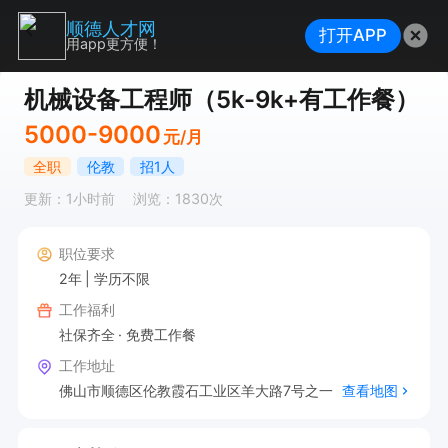
顺德人才网
打开APP
用app更方便！
机械设备工程师（5k-9k+有工作餐）
5000-9000
元/月
全职
伦教
招1人
更新：1小时前
浏览：1830次
职位要求
2年
学历不限
工作福利
社保齐全
免费工作餐
工作地址
佛山市顺德区伦教霞石工业区羊大路7号之一
查看地图