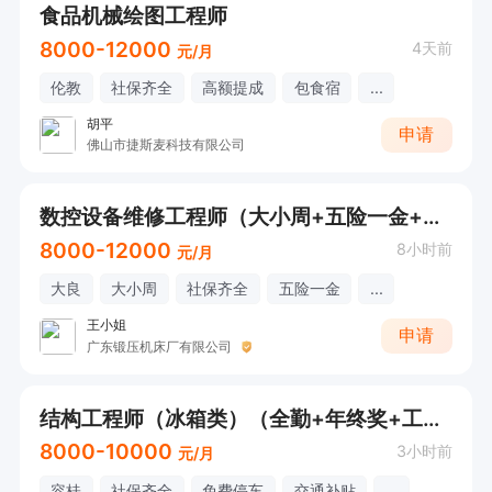
食品机械绘图工程师
8000-12000
4天前
元/月
伦教
社保齐全
高额提成
包食宿
...
胡平
申请
佛山市捷斯麦科技有限公司
数控设备维修工程师（大小周+五险一金+餐补）
8000-12000
8小时前
元/月
大良
大小周
社保齐全
五险一金
...
王小姐
申请
广东锻压机床厂有限公司
结构工程师（冰箱类）（全勤+年终奖+工龄奖+餐补）
8000-10000
3小时前
元/月
容桂
社保齐全
免费停车
交通补贴
...