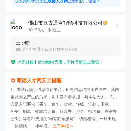
联系我时请说是在
顺德人才网
上看到的，谢谢！
5、编写和维护产品设计文档，推动设计流程的标
准化和模块综化。

佛山市亘古通今智能科技有限公司
10-30人
制造业
任职要求:

王盼盼
1、机械工程或相关专业学历优先;

佛山市亘古通今智能科技有限公司
2、具备扎实的机械设计理论基础和较强的创新能
求职过程中请勿缴纳费用，保持谨慎防止受骗！
力;

3、熟练使用相关设计软件，如SolidWorks、Auto
顺德人才网安全提醒
CAD

1、本站仅提供信息储存平台，所有信息均由用户发布，其内
等;

容及因之产生的后果，均由发布者承担，与本站无关。 2、
4、具有良好的沟通能力和团队合作精神，能够跨
凡是入职要求【买车、租车、货款、转账、汇款，下载
部门协作;

APP、刷单、收取培训费、服装费、押金、报名费、在家办
公岗】等各种费用的“均有欺诈嫌疑”，切勿相信，一旦出现，
5、对工作细节有高度关注，具备独立解决问题的
一律拒绝，一律举报。
立即举报 >
能力
