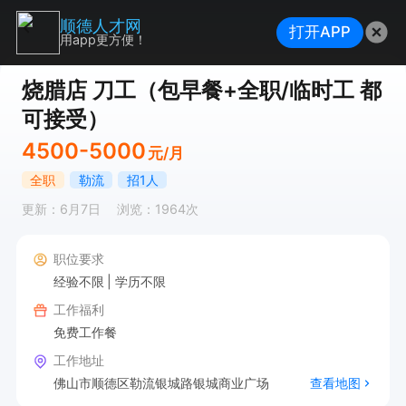
顺德人才网
打开APP
用app更方便！
烧腊店 刀工（包早餐+全职/临时工 都
可接受）
4500-5000
元/月
全职
勒流
招1人
更新：6月7日
浏览：1964次
职位要求
经验不限
学历不限
工作福利
免费工作餐
工作地址
佛山市顺德区勒流银城路银城商业广场
查看地图