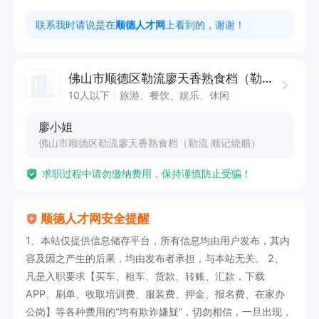
• *****岁，*性优先

联系我时请说是在
顺德人才网
上看到的，谢谢！
• 勒流附近居住优先

佛山市顺德区勒流廖天香熟食档（勒流 顺记烧腊）
待遇：

10人以下
旅游、餐饮、娱乐、休闲
• 包早餐

廖小姐
• 薪酬面议，结算灵活

佛山市顺德区勒流廖天香熟食档（勒流 顺记烧腊）
• 早上6:30上班，工作时间可协商

求职过程中请勿缴纳费用，保持谨慎防止受骗！
联系：廖小姐
顺德人才网安全提醒
1、本站仅提供信息储存平台，所有信息均由用户发布，其内
容及因之产生的后果，均由发布者承担，与本站无关。 2、
凡是入职要求【买车、租车、货款、转账、汇款，下载
APP、刷单、收取培训费、服装费、押金、报名费、在家办
公岗】等各种费用的“均有欺诈嫌疑”，切勿相信，一旦出现，