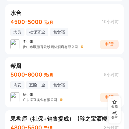
水台
4500-5000
10小时前
元/月
大良
社保齐全
包食宿
李小姐
申请
佛山市顺德香云纱园林酒店有限公司
帮厨
5000-6000
5小时前
元/月
均安
五险一金
包食宿
杨小姐
申请
广东泓宜实业有限公司
收藏
果盘师（社保+销售提成）【珍之宝酒楼】
分享
4800-5500
3分钟前
元/月