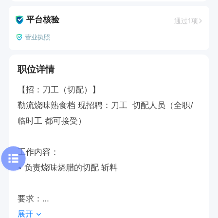
平台核验
通过1项
营业执照
职位详情
【招：刀工（切配）】

勒流烧味熟食档 现招聘：刀工  切配人员（全职/
临时工 都可接受）

工作内容：

• 负责烧味烧腊的切配 斩料

要求：

展开
• 刀工熟练，手脚麻利，能配合
