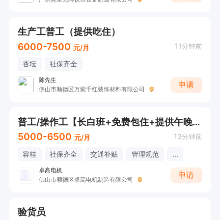
生产工普工（提供吃住）
6000-7500
11分钟前
元/月
杏坛
社保齐全
陈先生
申请
佛山市顺德区万紫千红装饰材料有限公司
普工/操作工【长白班+免费包住+提供午晚餐+全勤奖+工龄奖+宵夜补贴+年终奖+节日福利+接受无经验】
5000-6500
13分钟前
元/月
容桂
社保齐全
交通补贴
管理规范
...
卓高电机
申请
佛山市顺德区卓高电机制造有限公司
验货员