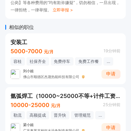
公岗】等各种费用的“均有欺诈嫌疑”，切勿相信，一旦出现，
学习的新人加入！
一律拒绝，一律举报。
立即举报 >
相似的职位
安装工
5000-7000
19分钟前
元/月
容桂
社保齐全
免费停车
免费工作餐
...
刘小姐
申请
佛山市顺德区杰晟热能科技有限公司
氩弧焊工（10000~25000不等+计件工资+社保+工作餐）
10000-25000
25分钟前
元/月
勒流
高额提成
晋升快
管理规范
...
梁小姐
申请
广东奥莱克林饮水设备制造有限公司