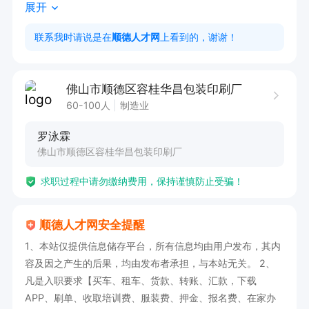
展开
• 加班费另计

联系我时请说是在
顺德人才网
上看到的，谢谢！
二、学徒岗

• 要求：初中及以上文化

佛山市顺德区容桂华昌包装印刷厂
• 薪资：试用期时薪16元/小时，转正后调薪

60-100人
制造业
• 加班费另计

罗泳霖
佛山市顺德区容桂华昌包装印刷厂
【共同要求与福利】

求职过程中请勿缴纳费用，保持谨慎防止受骗！
• 工作认真勤快，能适应两班制

顺德人才网安全提醒
• 月出勤28天，每天10小时

1、本站仅提供信息储存平台，所有信息均由用户发布，其内
• 转正购买社保

容及因之产生的后果，均由发布者承担，与本站无关。 2、
凡是入职要求【买车、租车、货款、转账、汇款，下载
欢迎有志从事切纸机操作的有经验师傅及愿意踏实
APP、刷单、收取培训费、服装费、押金、报名费、在家办