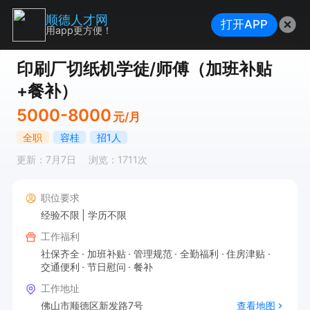
顺德人才网
打开APP
用app更方便！
印刷厂切纸机学徒/师傅（加班补贴
+餐补）
5000-8000
元/月
全职
容桂
招1人
更新：7月7日
浏览：1711次
职位要求
经验不限
学历不限
工作福利
社保齐全
加班补贴
管理规范
全勤福利
住房津贴
交通便利
节日慰问
餐补
工作地址
佛山市顺德区新发路7号
查看地图