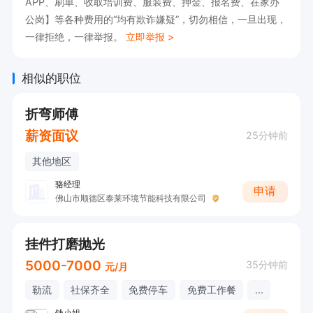
APP、刷单、收取培训费、服装费、押金、报名费、在家办
公岗】等各种费用的“均有欺诈嫌疑”，切勿相信，一旦出现，
一律拒绝，一律举报。
立即举报 >
相似的职位
折弯师傅
薪资面议
25分钟前
其他地区
骆经理
申请
佛山市顺德区泰莱环境节能科技有限公司
挂件打磨抛光
5000-7000
35分钟前
元/月
勒流
社保齐全
免费停车
免费工作餐
...
钱小姐