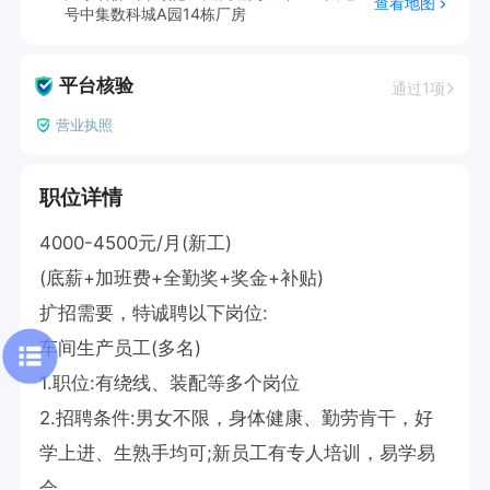
查看地图
号中集数科城A园14栋厂房
平台核验
通过1项
营业执照
职位详情
4000-4500元/月(新工)

(底薪+加班费+全勤奖+奖金+补贴)

扩招需要，特诚聘以下岗位:

车间生产员工(多名)

1.职位:有绕线、装配等多个岗位

2.招聘条件:男女不限，身体健康、勤劳肯干，好
学上进、生熟手均可;新员工有专人培训，易学易
会
