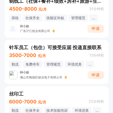
制线工（社保+餐补+绩效+房补+旅游+生日礼物+节日福利+技能补贴）【欢迎电话/微信咨询！】
4500-8000
31分钟前
元/月
容桂
社保齐全
技能证补贴
管理规范
...
何小姐
申请
广东沪江线业有限公司
针车员工（包住）可接受应届 投递直接联系
3500-7000
13分钟前
元/月
勒流
免费停车
管理规范
环境优美
...
钟小姐
申请
佛山市顺德区骏业电子有限公司
丝印工
6000-7000
22分钟前
元/月
勒流
社保齐全
技术技能培训
环境优美
...