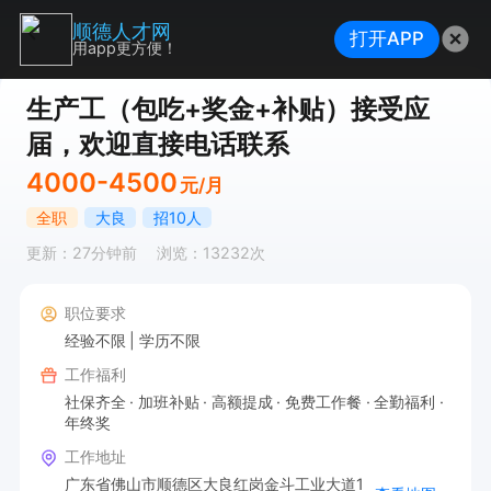
顺德人才网
打开APP
用app更方便！
生产工（包吃+奖金+补贴）接受应
届，欢迎直接电话联系
4000-4500
元/月
全职
大良
招10人
更新：27分钟前
浏览：13232次
职位要求
经验不限
学历不限
工作福利
社保齐全
加班补贴
高额提成
免费工作餐
全勤福利
年终奖
工作地址
广东省佛山市顺德区大良红岗金斗工业大道1