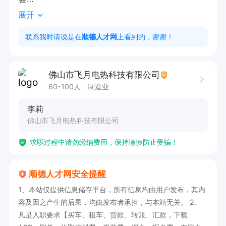
展开
3.工作时间:上午8:00-12:00      下午13:30-17:30     
加班 18:00-21:00

联系我时请说是在
顺德人才网
上看到的，谢谢！
4.节假日:每月保证至少休息2天

本公司出粮准时、待遇优厚、欢迎来人来电咨询
佛山市飞月电热科技有限公司
60-100人
制造业
李莉
佛山市飞月电热科技有限公司
求职过程中请勿缴纳费用，保持谨慎防止受骗！
顺德人才网安全提醒
1、本站仅提供信息储存平台，所有信息均由用户发布，其内
容及因之产生的后果，均由发布者承担，与本站无关。 2、
凡是入职要求【买车、租车、货款、转账、汇款，下载