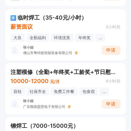
临时焊工（35-40元/小时）
兼
薪资面议
3小时前
大良
全勤福利
环境优美
年终奖
...
张小姐
申请
佛山市粤特能智能装备有限公司
注塑模修（全勤+年终奖+工龄奖+节日慰问）
10000-12000
4小时前
元/月
容桂
社保齐全
免费工作餐
包食宿
...
徐小姐
申请
广东顺德盟恩电子有限公司
铆焊工（7000-15000元）