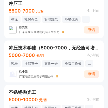
冲压工
5500-7000
4小时前
元/月
勒流
社保齐全
管理规范
环境优美
...
徐先生
申请
广东东泰五金精密制造有限公司
冲压技术学徒（5000-7000，无经验可培养+包食宿+全勤+工龄奖+年终奖），可接受应届
5000-7000
3小时前
元/月
容桂
社保齐全
五险一金
免费工作餐
...
徐小姐
申请
广东顺德盟恩电子有限公司
不锈钢抛光工
5000-10000
3小时前
元/月
伦教
社保齐全
免费停车
免费工作餐
...