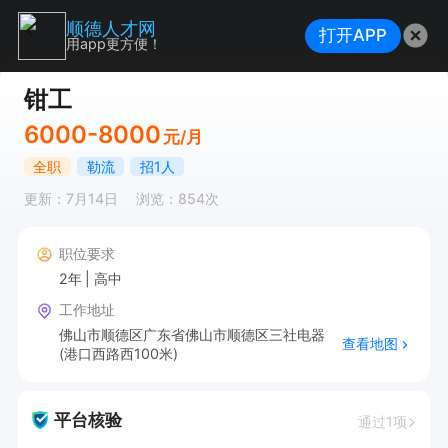
顺德人才网
打开APP
用app更方便！
钳工
6000-8000
元/月
全职
勒流
招1人
更新：7月14日
浏览：854次
职位要求
2年
高中
工作地址
佛山市顺德区广东省佛山市顺德区三社电器
查看地图
(港口西路西100米)
平台核验
通过1项