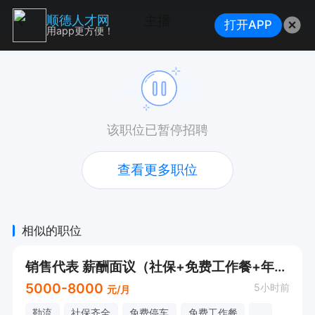
主播
顺德人才网
打开APP
用app更方便！
该职位已暂停招聘
查看更多职位
相似的职位
销售代表 薪酬面议（社保+免费工作餐+年底奖金+出差补贴+工龄奖+年假））
5000-8000
5小时前
元/月
勒流
社保齐全
免费停车
免费工作餐
...