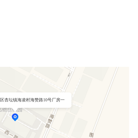
区杏坛镇海凌村海赞路10号厂房一