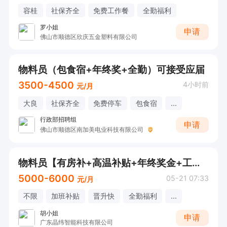
容桂
社保齐全
免费工作餐
全勤福利
罗小姐
申请
佛山市顺德区欣庆五金塑料有限公司
物料员（包食宿+年终奖+全勤）可接受应届
3500-4500
4小时前
元/月
大良
社保齐全
免费停车
包食宿
...
行政部招聘组
申请
佛山市顺德区南加美电业科技有限公司
物料员【有房补+高温补贴+年终奖金+工龄奖+全勤福利+加班补贴+晋升快+节日慰问+免费旅游】
5000-6000
05-21 07:33
元/月
不限
加班补贴
晋升快
全勤福利
...
胡小姐
申请
广东晶纬智能科技有限公司