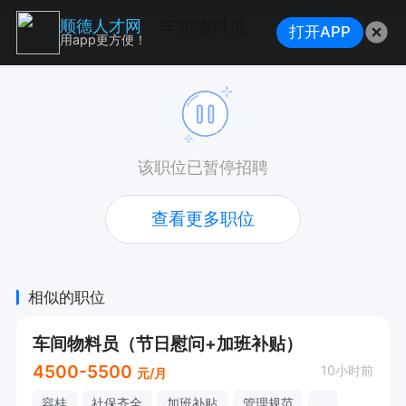
车间物料员
顺德人才网
打开APP
用app更方便！
该职位已暂停招聘
查看更多职位
相似的职位
车间物料员（节日慰问+加班补贴）
4500-5500
10小时前
元/月
容桂
社保齐全
加班补贴
管理规范
...