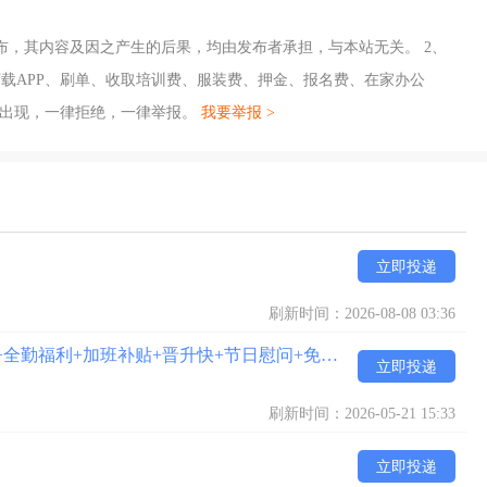
布，其内容及因之产生的后果，均由发布者承担，与本站无关。 2、
载APP、刷单、收取培训费、服装费、押金、报名费、在家办公
旦出现，一律拒绝，一律举报。
我要举报 >
立即投递
刷新时间：2026-08-08 03:36
物料员【有房补+高温补贴+年终奖金+工龄奖+全勤福利+加班补贴+晋升快+节日慰问+免费旅游】
[不限]
立即投递
刷新时间：2026-05-21 15:33
立即投递