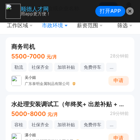
搜索
顺德人才网
打开APP
地图
用app更方便！
工作区域
市政环境
薪资范围
筛选
商务司机
5500-7000
28分钟前
元/月
勒流
社保齐全
加班补贴
免费停车
...
吴小姐
申请
广东泰明金属制品有限公司
水处理安装调试工（年终奖+ 出差补贴 + 餐补）
5000-8000
29分钟前
元/月
容桂
社保齐全
加班补贴
免费停车
...
潇小姐
申请