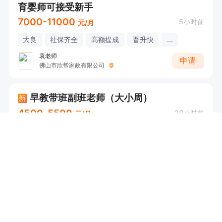
育婴师可接受新手
7000-11000
5小时前
元/月
大良
社保齐全
高额提成
晋升快
...
袁老师
申请
佛山市欣帮家政有限公司
早教带班副班老师（大小周）
新
4500-5500
20小时前
元/月
大良
大小周
社保齐全
节日慰问
麦秀婉
申请
佛山市顺德区小优苗教育咨询服务中心
体能/跑酷教练【全勤福利+技术技能培训+免费停车+高额提成+弹性工作制】
兼
4000-7000
6天前
元/月
大良
高额提成
免费停车
技术技能培训
...