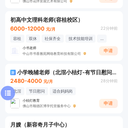
佛山市花伴景观艺术有限公司
初高中文理科老师(容桂校区）
6000-12000
22分钟前
元/月
容桂
双休
社保齐全
技术技能培训
...
小书老师
申请
中山市书香雅苑网络教育科技有限公司
小学晚辅老师（北滘小桔灯-有节日慰问+适合“妈妈岗”）
兼
2480-4000
28分钟前
元/月
北滘
节日慰问
适合妈妈岗
小桔灯教育
申请
佛山市顺德区博学托管服务中心
月嫂（新容奇月子中心）