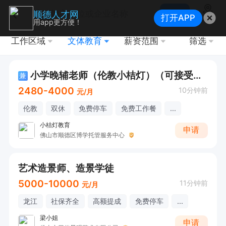
搜索
顺德人才网
打开APP
地图
用app更方便！
工作区域
文体教育
薪资范围
筛选
小学晚辅老师（伦教小桔灯）（可接受应届生+免费工作餐+节日慰问）
兼
2480-4000
10分钟前
元/月
伦教
双休
免费停车
免费工作餐
...
小桔灯教育
申请
佛山市顺德区博学托管服务中心
艺术造景师、造景学徒
5000-10000
11分钟前
元/月
龙江
社保齐全
高额提成
免费停车
...
梁小姐
申请