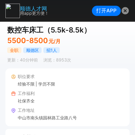
顺德人才网
打开APP
用app更方便！
数控车床工（5.5k-8.5k）
5500-8500
元/月
全职
顺德区
招1人
更新：40分钟前
浏览：8953次
职位要求
经验不限
学历不限
工作福利
社保齐全
工作地址
中山市南头镇园林路工业路八号