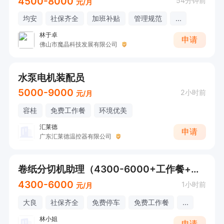
4500-8000
54分钟前
元/月
均安
社保齐全
加班补贴
管理规范
...
林于卓
申请
佛山市魔晶科技发展有限公司
水泵电机装配员
5000-9000
2小时前
元/月
容桂
免费工作餐
环境优美
汇莱德
申请
广东汇莱德温控器有限公司
卷纸分切机助理（4300-6000+工作餐+接受应届生）
4300-6000
1小时前
元/月
大良
社保齐全
免费停车
免费工作餐
...
林小姐
申请