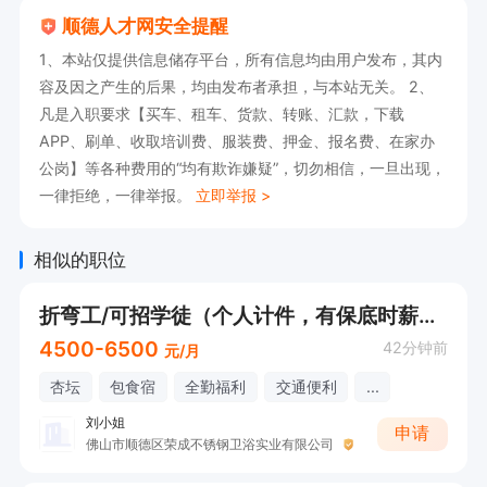
顺德人才网安全提醒
1、本站仅提供信息储存平台，所有信息均由用户发布，其内
容及因之产生的后果，均由发布者承担，与本站无关。 2、
凡是入职要求【买车、租车、货款、转账、汇款，下载
APP、刷单、收取培训费、服装费、押金、报名费、在家办
公岗】等各种费用的“均有欺诈嫌疑”，切勿相信，一旦出现，
一律拒绝，一律举报。
立即举报 >
相似的职位
折弯工/可招学徒（个人计件，有保底时薪，提供食宿）
4500-6500
42分钟前
元/月
杏坛
包食宿
全勤福利
交通便利
...
刘小姐
申请
佛山市顺德区荣成不锈钢卫浴实业有限公司