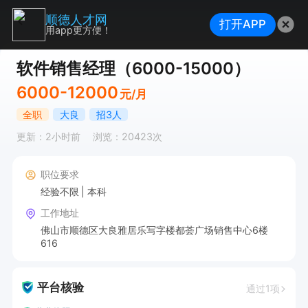
顺德人才网
打开APP
用app更方便！
软件销售经理（6000-15000）
6000-12000
元/月
全职
大良
招3人
更新：2小时前
浏览：20423次
职位要求
经验不限
本科
工作地址
佛山市顺德区大良雅居乐写字楼都荟广场销售中心6楼
616
平台核验
通过1项