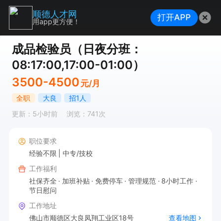
顺德人才网
打开APP
用app更方便！
成品检验员（日夜分班：
08:17:00,17:00-01:00）
3500-4500
元/月
全职
大良
招1人
更新：5小时前
浏览：741次
职位要求
经验不限
中专/技校
工作福利
社保齐全
加班补贴
免费停车
管理规范
8小时工作
节日慰问
工作地址
佛山市顺德区大良凤翔工业区18号
查看地图