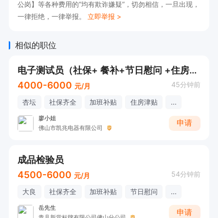
公岗】等各种费用的“均有欺诈嫌疑”，切勿相信，一旦出现，
一律拒绝，一律举报。
立即举报 >
相似的职位
电子测试员（社保+ 餐补+节日慰问 +住房津贴 +工龄奖）
4000-6000
45分钟前
元/月
杏坛
社保齐全
加班补贴
住房津贴
...
廖小姐
申请
佛山市凯兆电器有限公司
成品检验员
4500-6000
54分钟前
元/月
大良
社保齐全
加班补贴
节日慰问
...
岳先生
申请
青县新堂标牌有限公司佛山分公司