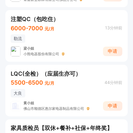
注塑QC（包吃住）
6000-7000
13分钟前
元/月
勒流
梁小姐
申请
小熊电器股份有限公司
LQC(全检）（应届生亦可）
5500-6500
44分钟前
元/月
大良
黄小姐
申请
佛山市顺德区惠尔家电器制品有限公司
家具质检员【双休+餐补+社保+年终奖】