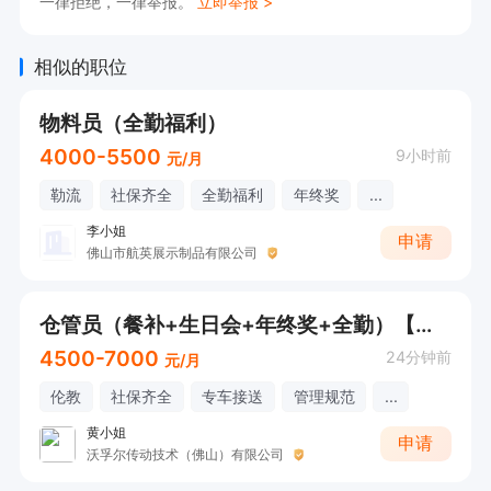
一律拒绝，一律举报。
立即举报 >
相似的职位
物料员（全勤福利）
4000-5500
9小时前
元/月
勒流
社保齐全
全勤福利
年终奖
...
李小姐
申请
佛山市航英展示制品有限公司
仓管员（餐补+生日会+年终奖+全勤）【会开叉车】
4500-7000
24分钟前
元/月
伦教
社保齐全
专车接送
管理规范
...
黄小姐
申请
沃孚尔传动技术（佛山）有限公司