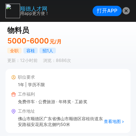
顺德人才网
打开APP
用app更方便！
物料员
5000-6000
元/月
全职
容桂
招1人
更新：12小时前
浏览：8686次
职位要求
1年
学历不限
工作福利
免费停车
公费旅游
年终奖
工龄奖
工作地址
佛山市顺德区广东省佛山市顺德区容桂街道东
查看地图
安路福安花苑东北侧约50米