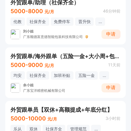
外贸跟单/助理（社保齐全）
5000-8000
46分钟前
元/月
伦教
社保齐全
免费停车
晋升快
...
刘小姐
申请
广东顺德富意德智能包装科技有限公司
外贸跟单/海外跟单（五险一金+大小周+包食宿）接受应届
5000-9000
11天前
元/月
均安
社保齐全
加班补贴
五险一金
...
余小姐
申请
广东宝洋精密机械有限公司
外贸跟单员【双休+高额提成+年底分红】
5000-10000
3小时前
元/月
乐从
双休
社保齐全
管理规范
...