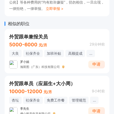
公岗】等各种费用的“均有欺诈嫌疑”，切勿相信，一旦出现，
一律拒绝，一律举报。
立即举报 >
相似的职位
外贸跟单兼报关员
5000-6000
29分钟前
元/月
大良
社保齐全
加班补贴
高额提成
...
罗小姐
申请
瀚斯图（广东）科技有限公司
外贸跟单员（应届生+大小周）
10000-12000
9小时前
元/月
杏坛
社保齐全
免费工作餐
管理规范
...
李先生
申请
佛山唯意电器有限公司