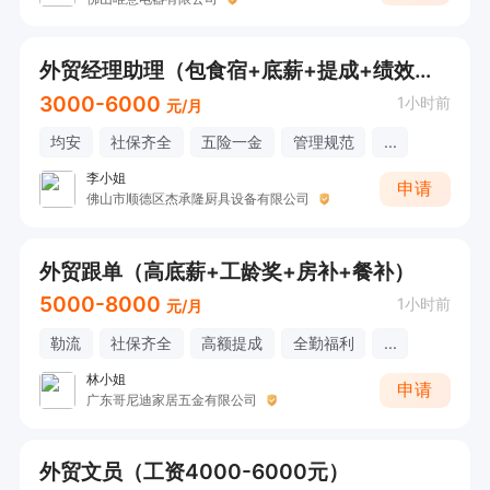
外贸经理助理（包食宿+底薪+提成+绩效考核）投递直接联系
3000-6000
1小时前
元/月
均安
社保齐全
五险一金
管理规范
...
李小姐
申请
佛山市顺德区杰承隆厨具设备有限公司
外贸跟单（高底薪+工龄奖+房补+餐补）
5000-8000
1小时前
元/月
勒流
社保齐全
高额提成
全勤福利
...
林小姐
申请
广东哥尼迪家居五金有限公司
外贸文员（工资4000-6000元）