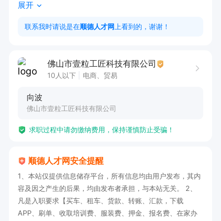
展开
3. 具备良好的沟通能力和责任心，有外贸相关经
验者优先  

联系我时请说是在
顺德人才网
上看到的，谢谢！
工作时间  

佛山市壹粒工匠科技有限公司
周一至周五8:30-12:00，13:30-18:00
10人以下
电商、贸易
向波
佛山市壹粒工匠科技有限公司
求职过程中请勿缴纳费用，保持谨慎防止受骗！
顺德人才网安全提醒
1、本站仅提供信息储存平台，所有信息均由用户发布，其内
容及因之产生的后果，均由发布者承担，与本站无关。 2、
凡是入职要求【买车、租车、货款、转账、汇款，下载
APP、刷单、收取培训费、服装费、押金、报名费、在家办