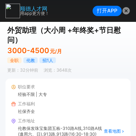
顺德人才网
打开APP
用app更方便！
外贸助理（大小周 +年终奖+节日慰
问）
3000-4500
元/月
全职
伦教
招1人
更新：32分钟前
浏览：3648次
职位要求
经验不限
大专
工作福利
社保齐全
工作地址
伦教保发珠宝集团五栋-310路A线,310路A线
查看地图
(逢周六、日),913路,913路(16:30-18:30)