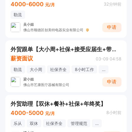
4000-6000
32分钟前
元/月
勒流
吴小姐
申请
佛山市顺德区创美特电器实业有限公司
外贸跟单【大小周+社保+接受应届生+带薪年假】
薪资面议
03-09 04:58
勒流
大小周
社保齐全
8小时工作
...
梁小姐
申请
佛山市艺康医疗器械有限公司
外贸助理【双休+餐补+社保+年终奖】
4000-5000
8小时前
元/月
乐从
双休
社保齐全
管理规范
...