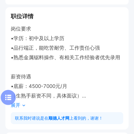
职位详情
岗位要求

•学历：初中及以上学历

•品行端正，能吃苦耐劳、工作责任心强

•熟悉金属锯料操作、有相关工作经验者优先录用

薪资待遇

•底薪：4500-7000元/月

（生熟手薪资不同，具体面议）

展开
•加班费另算，多劳多得

•公司提供免费2个工作餐，福利贴心
联系我时请说是在
顺德人才网
上看到的，谢谢！