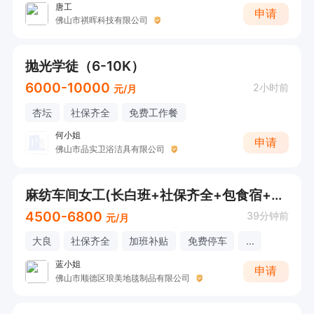
唐工
申请
佛山市祺晖科技有限公司
抛光学徒（6-10K）
6000-10000
2小时前
元/月
杏坛
社保齐全
免费工作餐
何小姐
申请
佛山市品实卫浴洁具有限公司
麻纺车间女工(长白班+社保齐全+包食宿+大良上班）针纺/剪毛
4500-6800
39分钟前
元/月
大良
社保齐全
加班补贴
免费停车
...
蓝小姐
申请
佛山市顺德区琅美地毯制品有限公司