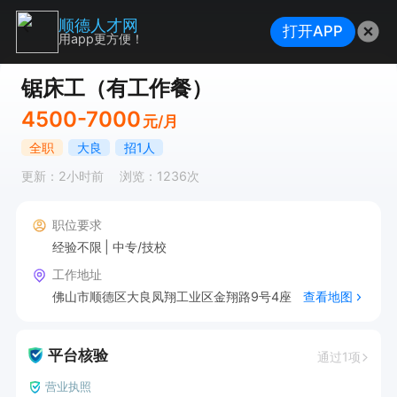
顺德人才网
打开APP
用app更方便！
锯床工（有工作餐）
4500-7000
元/月
全职
大良
招1人
更新：2小时前
浏览：1236次
职位要求
经验不限
中专/技校
工作地址
佛山市顺德区大良凤翔工业区金翔路9号4座
查看地图
平台核验
通过1项
营业执照