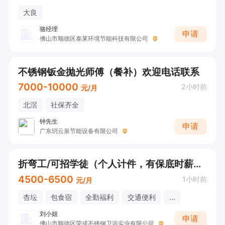
大良
骆经理
申请
佛山市顺德区泰莱环境节能科技有限公司
不锈钢钣金抛光师傅（餐补）欢迎电话联系
7000-10000
2小时前
元/月
北滘
社保齐全
钟先生
申请
广东玥云泉节能设备有限公司
折弯工/可招学徒（个人计件，有保底时薪，提供食宿）
4500-6500
1小时前
元/月
杏坛
包食宿
全勤福利
交通便利
...
刘小姐
申请
佛山市顺德区荣成不锈钢卫浴实业有限公司