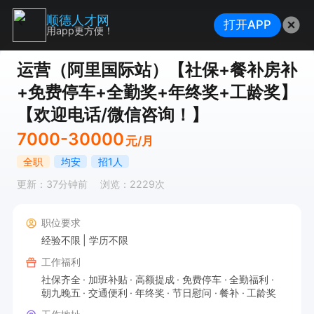
顺德人才网
打开APP
用app更方便！
运营（阿里国际站）【社保+餐补房补
+免费停车+全勤奖+年终奖+工龄奖】
【欢迎电话/微信咨询！】
7000-30000
元/月
全职
均安
招1人
更新：37分钟前
浏览：2229次
职位要求
经验不限
学历不限
工作福利
社保齐全
加班补贴
高额提成
免费停车
全勤福利
朝九晚五
交通便利
年终奖
节日慰问
餐补
工龄奖