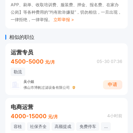
专业优先

APP、刷单、收取培训费、服装费、押金、报名费、在家办
公岗】等各种费用的“均有欺诈嫌疑”，切勿相信，一旦出现，
2、熟悉阿里国际站操作，有相关经验优先

一律拒绝，一律举报。
立即举报 >
3、会使用Photoshop/Illustrator，具备基础设计
能力

相似的职位
4、热爱跨境电商行业，逻辑思维清晰，抗压能力
强

运营专员
5、工作细心，执行力强，有责任心

4500-5000
05-30 07:36
元/月
勒流
薪酬待遇：8000-30000，上不封顶

吴小姐
申请
佛山市博帆过滤设备有限公司
地址：广东省佛山市顺德区均安镇均安社区智安北
电商运营
路19号世友制造园2栋403

4000-15000
4小时前
元/月
联系：人事 谭小姐 电话或微信【请直接电话/微信
咨询！】

容桂
社保齐全
高额提成
免费停车
...