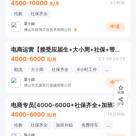
4500-10000
3小时前
元/月
伦教
社保齐全
梁小姐
申请
佛山市格博工业技术有限公司
电商运营【接受应届生+大小周+社保+带薪年假】
4000-6000
03-09 04:59
元/月
勒流
大小周
社保齐全
8小时工作
...
梁小姐
申请
佛山市艺康医疗器械有限公司
收藏
电商专员[4000-6000+社保齐全+加班补贴]
分享
4000-6000
18分钟前
元/月
伦教
社保齐全
加班补贴
免费停车
...
陈小姐