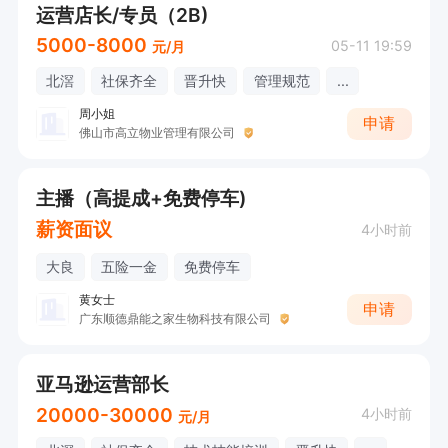
运营店长/专员（2B)
5000-8000
05-11 19:59
元/月
北滘
社保齐全
晋升快
管理规范
...
周小姐
申请
佛山市高立物业管理有限公司
主播（高提成+免费停车)
薪资面议
4小时前
大良
五险一金
免费停车
黄女士
申请
广东顺德鼎能之家生物科技有限公司
亚马逊运营部长
20000-30000
4小时前
元/月