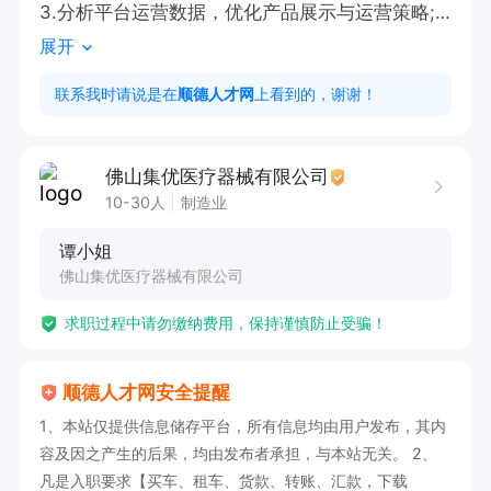
3.分析平台运营数据，优化产品展示与运营策略;4.
展开
协调内外部资源，推动平台运营目标的达成、

4、负责产品主图、详情页设计与优化，提高点击
联系我时请说是在
顺德人才网
上看到的，谢谢！
率及转化率

5、协助阿里广告投放管理，包括关键词优化、数
佛山集优医疗器械有限公司
据监控及调整

10-30人
制造业
6、整理店铺运营数据，协助完成月度分析报告

谭小姐
7、协助筛选询盘客户，提高询盘质量

佛山集优医疗器械有限公司
8、协助外贸部门完成相关支持工作(如展会准备、
求职过程中请勿缴纳费用，保持谨慎防止受骗！
基础流程整理等)

9、配合制作产品推广素材(图片/简单视频)

顺德人才网安全提醒
1、本站仅提供信息储存平台，所有信息均由用户发布，其内
岗位要求：

容及因之产生的后果，均由发布者承担，与本站无关。 2、
1、大专及以上学历，国际贸易、电子商务等相关
凡是入职要求【买车、租车、货款、转账、汇款，下载