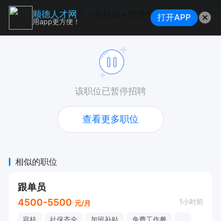
业务员（有社保+晋升快）
顺德人才网
打开APP
用app更方便！
该职位已暂停招聘
查看更多职位
相似的职位
跟单员
4500-5500
1小时前
元/月
容桂
社保齐全
加班补贴
免费工作餐
...