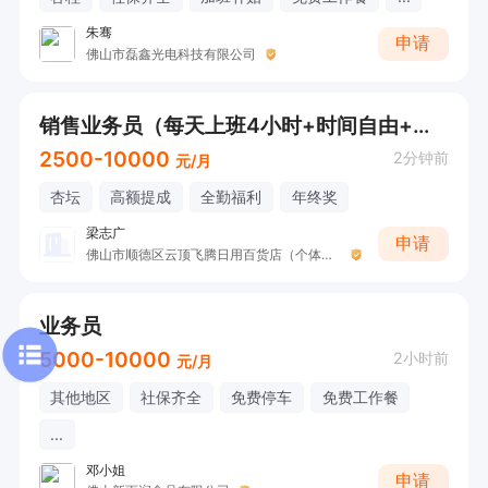
朱骞
申请
佛山市磊鑫光电科技有限公司
销售业务员（每天上班4小时+时间自由+提成）
2500-10000
2分钟前
元/月
杏坛
高额提成
全勤福利
年终奖
梁志广
申请
佛山市顺德区云顶飞腾日用百货店（个体工商户）
业务员
5000-10000
2小时前
元/月
其他地区
社保齐全
免费停车
免费工作餐
...
邓小姐
申请