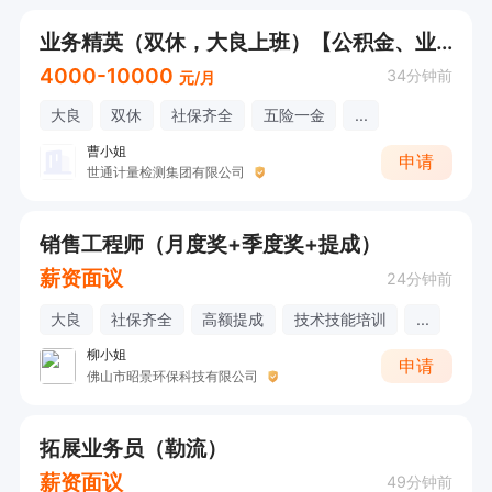
业务精英（双休，大良上班）【公积金、业绩奖、年终奖、年底双薪、节日福利】
4000-10000
34分钟前
元/月
大良
双休
社保齐全
五险一金
...
曹小姐
申请
世通计量检测集团有限公司
销售工程师（月度奖+季度奖+提成）
薪资面议
24分钟前
大良
社保齐全
高额提成
技术技能培训
...
柳小姐
申请
佛山市昭景环保科技有限公司
拓展业务员（勒流）
薪资面议
49分钟前