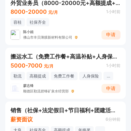
外贸业务员（8000-20000元+高额提成+提供午餐+社保齐全）
8000-20000
1小时前
元/月
容桂
社保齐全
陈小姐
申请
佛山市丰贝薄膜新材料有限公司
搬运水工（免费工作餐+高温补贴+人身保险+高额提成）
5000-7000
1小时前
元/月
勒流
高额提成
免费工作餐
人身保险
...
廖志锋
申请
顺德区勒流碧锋矿泉水经营部
销售（社保+法定假日+节日福利+团建活动+年终奖）投递可联系
薪资面议
6分钟前
大良
社保齐全
高额提成
年终奖
...