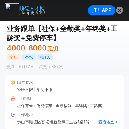
顺德人才网
打开APP
用app更方便！
业务跟单【社保+全勤奖+年终奖+工
龄奖+免费停车】
4000-8000
元/月
全职
杏坛
招1人
更新：6月17日
浏览：885次
职位要求
经验不限
学历不限
工作福利
社保齐全
免费停车
全勤福利
年终奖
工龄奖
工作地址
佛山市顺德区杏坛镇新桑麻工业区1路1号
查看地图