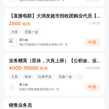
【直接电联】大润发超市招收团购业代员【底薪+奖金+伙食补贴】
2500
1小时前
元/月
大良
五险一金
谭小姐
申请
佛山市顺德区大润发商业有限公司
业务精英（双休，大良上班）【公积金、业绩奖、年终奖、年底双薪、节日福利】
4000-10000
49分钟前
元/月
大良
双休
社保齐全
五险一金
...
曹小姐
申请
世通计量检测集团有限公司
销售业务员