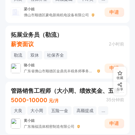
梁小姐
申请
佛山市顺德区豪电新南机电设备有限公司
拓展业务员（勒流）
薪资面议
2小时前
勒流
双休
社保齐全
骆小姐
申请
广东省佛山市顺德区金鼎兆丰税务师事务所有限公司
收藏
管路销售工程师（大小周、绩效奖金、五险一金、年底双薪、带薪年假、员工旅游、全勤奖）
分享
5000-10000
35分钟前
元/月
大良
大小周
五险一金
高额提成
...
黄小姐
申请
广东瀚福流体精密制造有限公司