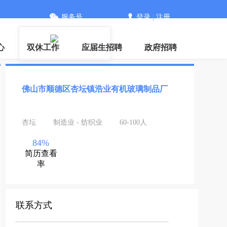
服务号
登录
|
注册
PP
心
双休工作
应届生招聘
政府招聘
佛山市顺德区杏坛镇浩业有机玻璃制品厂
杏坛
制造业 - 纺织业
60-100人
84%
简历查看
率
联系方式