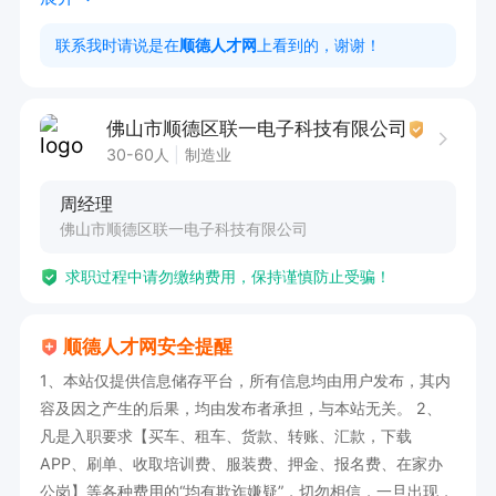
3、有较好品质意识，基本生产管理方法；

联系我时请说是在
顺德人才网
上看到的，谢谢！
4、身体健康，能适应车间工作强度。

岗位福利：

佛山市顺德区联一电子科技有限公司
1、薪资构成：固定薪资+绩效+加班补贴+福利津
30-60人
制造业
贴+年终奖；

周经理
2、全勤、工龄工资；

佛山市顺德区联一电子科技有限公司
3、包吃住（不住宿舍有单独租房补贴）；

求职过程中请勿缴纳费用，保持谨慎防止受骗！
4、社保；

5、春节年假、法定节假日休假。
顺德人才网安全提醒
1、本站仅提供信息储存平台，所有信息均由用户发布，其内
容及因之产生的后果，均由发布者承担，与本站无关。 2、
凡是入职要求【买车、租车、货款、转账、汇款，下载
APP、刷单、收取培训费、服装费、押金、报名费、在家办
公岗】等各种费用的“均有欺诈嫌疑”，切勿相信，一旦出现，