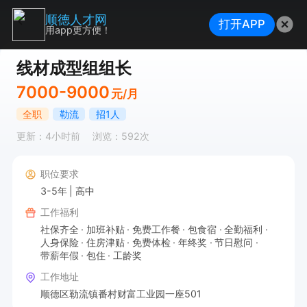
顺德人才网
打开APP
用app更方便！
线材成型组组长
7000-9000
元/月
全职
勒流
招1人
更新：4小时前
浏览：592次
职位要求
3-5年
高中
工作福利
社保齐全
加班补贴
免费工作餐
包食宿
全勤福利
人身保险
住房津贴
免费体检
年终奖
节日慰问
带薪年假
包住
工龄奖
工作地址
顺德区勒流镇番村财富工业园一座501