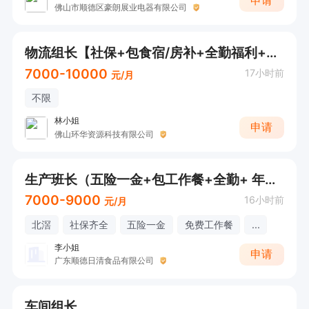
申请
佛山市顺德区豪朗展业电器有限公司
物流组长【社保+包食宿/房补+全勤福利+带薪年假+年终奖+工龄奖】【请直接电话/微信咨询！】
7000-10000
17小时前
元/月
不限
林小姐
申请
佛山环华资源科技有限公司
生产班长（五险一金+包工作餐+全勤+ 年终奖）
7000-9000
16小时前
元/月
北滘
社保齐全
五险一金
免费工作餐
...
李小姐
申请
广东顺德日清食品有限公司
车间组长