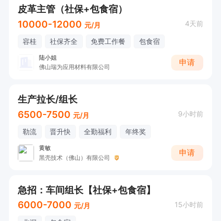
皮革主管（社保+包食宿）
10000-12000
4天前
元/月
容桂
社保齐全
免费工作餐
包食宿
陆小姐
申请
佛山瑞为应用材料有限公司
生产拉长/组长
6500-7500
9小时前
元/月
勒流
晋升快
全勤福利
年终奖
黄敏
申请
黑壳技术（佛山）有限公司
急招：车间组长【社保+包食宿】
6000-7000
15小时前
元/月