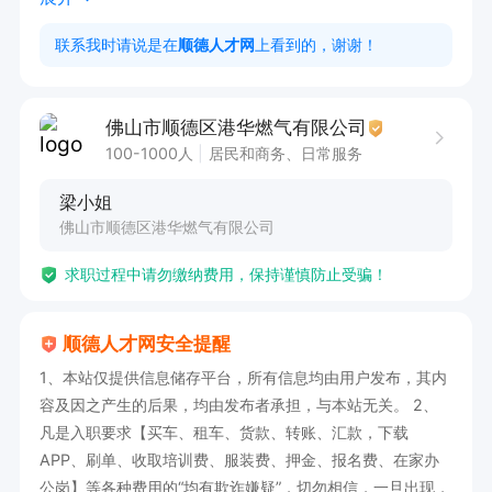
4、严格执行调度操作规程与安全管理要求，及时
联系我时请说是在
顺德人才网
上看到的，谢谢！
上报异常情况、突发险情及重要信息。

【任职资格】

佛山市顺德区港华燃气有限公司
1、大专及以上学历，燃气、化工、机电、工程类
100-1000人
居民和商务、日常服务
相关专业优先；年龄 20–35 岁。

梁小姐
2、熟练使用 Office 办公软件，熟悉 CAD 图纸查
佛山市顺德区港华燃气有限公司
看与基本操作。

求职过程中请勿缴纳费用，保持谨慎防止受骗！
3、能适应夜间排班、轮班、通宵值班，责任心
强，抗压能力强，反应敏捷。 

顺德人才网安全提醒
4、具备良好的沟通协调、应急处置能力与服务意
1、本站仅提供信息储存平台，所有信息均由用户发布，其内
识，工作严谨细致。

容及因之产生的后果，均由发布者承担，与本站无关。 2、
【薪酬福利】

凡是入职要求【买车、租车、货款、转账、汇款，下载
1、综合月薪：4500-6000 元。

APP、刷单、收取培训费、服装费、押金、报名费、在家办
公岗】等各种费用的“均有欺诈嫌疑”，切勿相信，一旦出现，
2、保障齐全：入职即购社保，享受高温补贴、奖