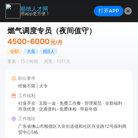
顺德人才网
打开APP
用app更方便！
燃气调度专员（夜间值守）
4500-6000
元/月
全职
大良
招5人
更新：15小时前
浏览：1311次
职位要求
经验不限
大专
工作福利
社保齐全
五险一金
免费工作餐
管理规范
全勤福利
环境优美
交通便利
免费体检
带薪年假
工作地址
广东省佛山市顺德区大良街道德和社区兴业路12号保利商
贸中心5栋