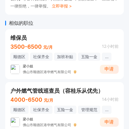
一律拒绝，一律举报。
立即举报 >
金、法定节假日、带薪年假。

3、成长体系：免费提供岗前培训与技能提升培
相似的职位
训，清晰晋升通道。

4、用工规定：与正规第三方劳务公司签订劳动合
维保员
同，权益有保障。

3500-6500
12小时前
元/月
四【联系方式】

顺德区
社保齐全
加班补贴
五险一金
...
联系电话：0757-22381086 

梁小姐
申请
佛山市顺德区港华燃气有限公司
简历投递：695462882@qq.com
户外燃气管线巡查员（容桂乐从优先）
4000-6500
14小时前
元/月
顺德区
社保齐全
五险一金
管理规范
...
梁小姐
申请
佛山市顺德区港华燃气有限公司