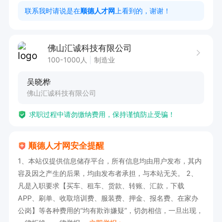
5.任务单计划交期落实更新，确保系统数据与汇总
联系我时请说是在
顺德人才网
上看到的，谢谢！
表一致

7.完成PMC主管交代的任务

佛山汇诚科技有限公司
100-1000人
制造业
任职要求：

吴晓桦
1、大专以上学历，有2年以上同岗经验；

佛山汇诚科技有限公司
2、熟悉PMC整个工作流程，熟悉生产计划的编制
求职过程中请勿缴纳费用，保持谨慎防止受骗！
与跟进，熟悉生产进度异常处理；

3、数据观念强，能有效控制物流的流向；

顺德人才网安全提醒
4、执行力强，条理性清晰有全局性。
1、本站仅提供信息储存平台，所有信息均由用户发布，其内
容及因之产生的后果，均由发布者承担，与本站无关。 2、
凡是入职要求【买车、租车、货款、转账、汇款，下载
APP、刷单、收取培训费、服装费、押金、报名费、在家办
公岗】等各种费用的“均有欺诈嫌疑”，切勿相信，一旦出现，