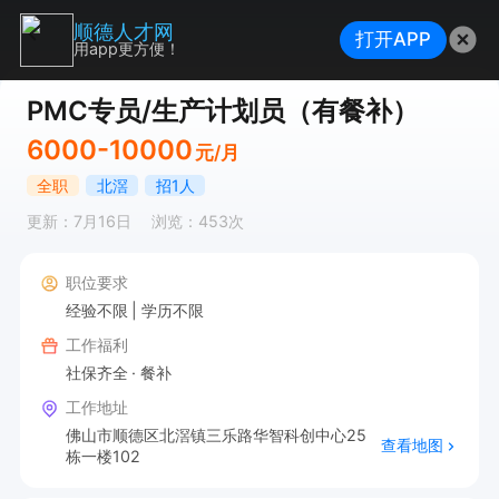
顺德人才网
打开APP
用app更方便！
PMC专员/生产计划员（有餐补）
6000-10000
元/月
全职
北滘
招1人
更新：7月16日
浏览：453次
职位要求
经验不限
学历不限
工作福利
社保齐全
餐补
工作地址
佛山市顺德区北滘镇三乐路华智科创中心25
查看地图
栋一楼102