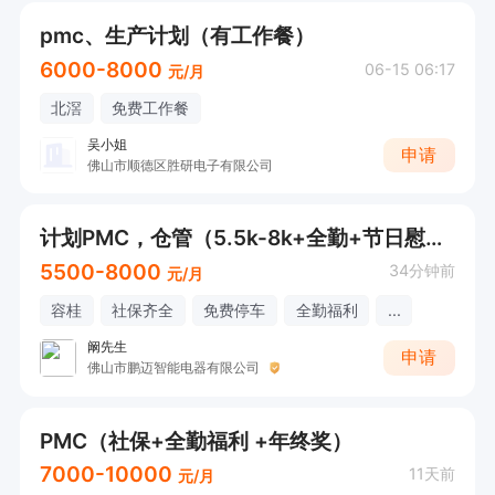
pmc、生产计划（有工作餐）
6000-8000
06-15 06:17
元/月
北滘
免费工作餐
吴小姐
申请
佛山市顺德区胜研电子有限公司
计划PMC，仓管（5.5k-8k+全勤+节日慰问+年终奖）
5500-8000
34分钟前
元/月
容桂
社保齐全
免费停车
全勤福利
...
阚先生
申请
佛山市鹏迈智能电器有限公司
PMC（社保+全勤福利 +年终奖）
7000-10000
11天前
元/月