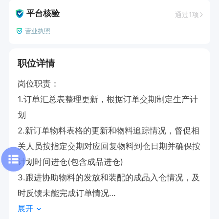
平台核验
通过1项
营业执照
职位详情
岗位职责：

1.订单汇总表整理更新，根据订单交期制定生产计
划

2.新订单物料表格的更新和物料追踪情况，督促相
关人员按指定交期对应回复物料到仓日期并确保按
计划时间进仓(包含成品进仓)

3.跟进协助物料的发放和装配的成品入仓情况，及
时反馈未能完成订单情况

展开
4.外发事项跟进，负责物料外发及回仓
