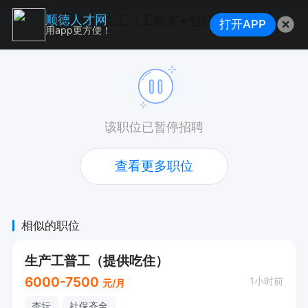
滑轨包装工（工龄奖+包住或房补+餐补）
顺德人才网
打开APP
用app更方便！
该职位已暂停招聘
查看更多职位
相似的职位
生产工普工（提供吃住）
6000-7500
1小时前
元/月
杏坛
社保齐全