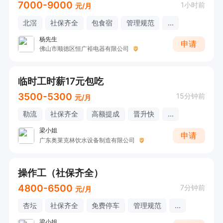
7000-9000
1小时前
元/月
北滘
社保齐全
包食宿
管理规范
...
杨先生
申请
佛山市顺德区恒广裕电器有限公司
临时工时薪17元包吃
3500-5300
15分钟前
元/月
勒流
社保齐全
高额提成
晋升快
...
梁小姐
申请
广东奥莱克林饮水设备制造有限公司
操作工（社保齐全）
4800-6500
7分钟前
元/月
杏坛
社保齐全
免费停车
管理规范
...
梁小姐