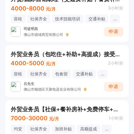
4000-8000
3小时前
元/月
容桂
社保齐全
技术技能培训
交通补贴
...
司徒明昌
申请
佛山市德域商贸有限公司
外贸业务员（包吃住+补助+高提成）接受应届
4000-5000
2小时前
元/月
容桂
社保齐全
包食宿
交通补贴
...
吕先生
申请
佛山市顺德区天聚电器实业有限公司
外贸业务员【社保+餐补房补+免费停车+全勤奖+年终奖+工龄奖+节日慰问】【欢迎电话/微信咨询！】
7000-30000
1小时前
元/月
均安
社保齐全
加班补贴
高额提成
...