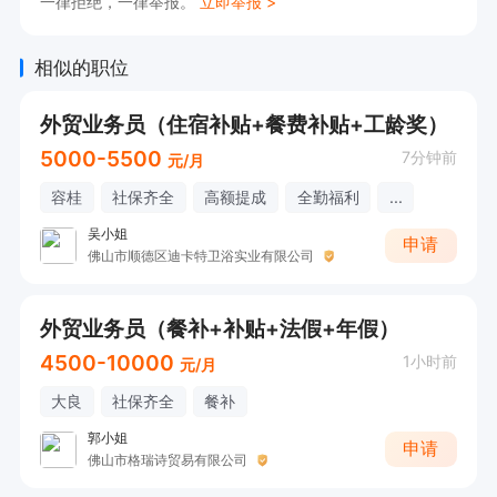
一律拒绝，一律举报。
立即举报 >
相似的职位
外贸业务员（住宿补贴+餐费补贴+工龄奖）
5000-5500
7分钟前
元/月
容桂
社保齐全
高额提成
全勤福利
...
吴小姐
申请
佛山市顺德区迪卡特卫浴实业有限公司
外贸业务员（餐补+补贴+法假+年假）
4500-10000
1小时前
元/月
大良
社保齐全
餐补
郭小姐
申请
佛山市格瑞诗贸易有限公司