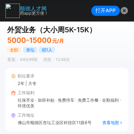
顺德人才网
打开APP
用app更方便！
外贸业务（大小周5K-15K）
5000-15000
元/月
全职
杏坛
招1人
更新：44分钟前
浏览：1248次
职位要求
2年
大专
工作福利
社保齐全
加班补贴
免费停车
免费工作餐
全勤福利
环境优美
工作地址
佛山市顺德区杏坛工业区科技区11路8号
查看地图