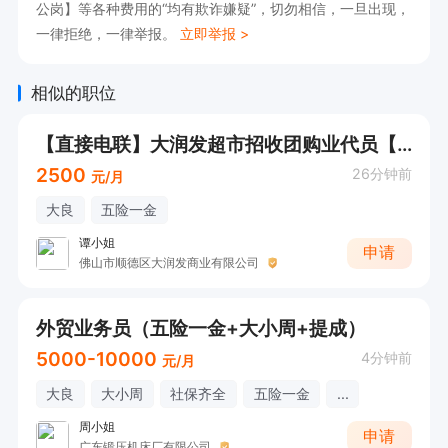
公岗】等各种费用的“均有欺诈嫌疑”，切勿相信，一旦出现，
一律拒绝，一律举报。
立即举报 >
相似的职位
【直接电联】大润发超市招收团购业代员【底薪+奖金+伙食补贴】
2500
26分钟前
元/月
大良
五险一金
谭小姐
申请
佛山市顺德区大润发商业有限公司
外贸业务员（五险一金+大小周+提成）
5000-10000
4分钟前
元/月
大良
大小周
社保齐全
五险一金
...
周小姐
申请
广东锻压机床厂有限公司