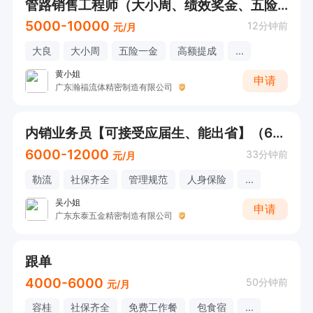
管路销售工程师（大小周、绩效奖金、五险一金、年底双薪、带薪年假、员工旅游、全勤奖）
5000-10000
12分钟前
元/月
大良
大小周
五险一金
高额提成
...
黄小姐
申请
广东瀚福流体精密制造有限公司
内销业务员【可接受应届生、能出省】（6000-12000元、社保齐全）
6000-12000
33分钟前
元/月
勒流
社保齐全
管理规范
人身保险
...
吴小姐
申请
广东东泰五金精密制造有限公司
跟单
4000-6000
50分钟前
元/月
容桂
社保齐全
免费工作餐
包食宿
...