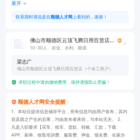
展开
💸 提成拉满！新客收益可观，干得越多赚得越
多，月薪最高 10000 元！

联系我时请说是在
顺德人才网
上看到的，谢谢！
市场前景好，机会多多，想增收的朋友赶紧联系

联系人：梁志广15011642797
佛山市顺德区云顶飞腾日用百货店（个体工商户）
10-30人
农业、水利、能源
梁志广
佛山市顺德区云顶飞腾日用百货店（个体工商户）
求职过程中请勿缴纳费用，保持谨慎防止受骗！
顺德人才网安全提醒
1、本站仅提供信息储存平台，所有信息均由用户发布，其内
容及因之产生的后果，均由发布者承担，与本站无关。 2、
凡是入职要求【买车、租车、货款、转账、汇款，下载
APP、刷单、收取培训费、服装费、押金、报名费、在家办