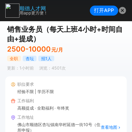
顺德人才网
打开APP
用app更方便！
销售业务员（每天上班4小时+时间自
由+提成）
2500-10000
元/月
全职
杏坛
招1人
更新：1小时前
浏览：4501次
职位要求
经验不限
学历不限
工作福利
高额提成
全勤福利
年终奖
工作地址
佛山市顺德区杏坛镇南华村延德一街10号（住
查看地图
所申报）