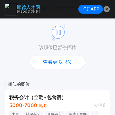
出口税务会计（6K-8K+全勤奖+节日慰问+房补+8小时）
顺德人才网
打开APP
用app更方便！
该职位已暂停招聘
查看更多职位
相似的职位
税务会计（全勤+包食宿）
5000-7000
1小时前
元/月
大良
社保齐全
免费停车
免费工作餐
...