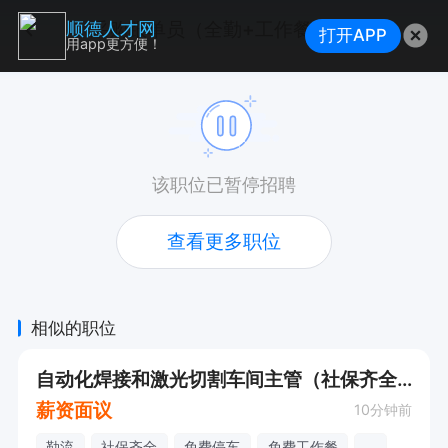
采购跟单员（全勤+工作餐+住房补贴）
顺德人才网
打开APP
用app更方便！
该职位已暂停招聘
查看更多职位
相似的职位
自动化焊接和激光切割车间主管（社保齐全+包午餐）
薪资面议
10分钟前
勒流
社保齐全
免费停车
免费工作餐
...