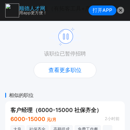
高级销售（有拓客工具+产品复购率高）
顺德人才网
打开APP
用app更方便！
该职位已暂停招聘
查看更多职位
相似的职位
客户经理（6000-15000 社保齐全）
6000-15000
2小时前
元/月
大良
社保齐全
高额提成
免费工作餐
...