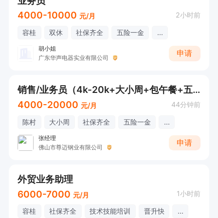
业务员
4000-10000
2小时前
元/月
容桂
双休
社保齐全
五险一金
...
胡小姐
申请
广东华声电器实业有限公司
销售/业务员（4k-20k+大小周+包午餐+五险一金）接受应届生
4000-20000
44分钟前
元/月
陈村
大小周
社保齐全
五险一金
...
张经理
申请
佛山市尊迈钢业有限公司
外贸业务助理
6000-7000
1小时前
元/月
容桂
社保齐全
技术技能培训
晋升快
...