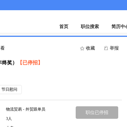
招聘会
下载A
首页
职位搜索
简历中
查看
收藏
举报
年终奖）
【已停招】
节日慰问
物流贸易 - 外贸跟单员
职位已停招
3人