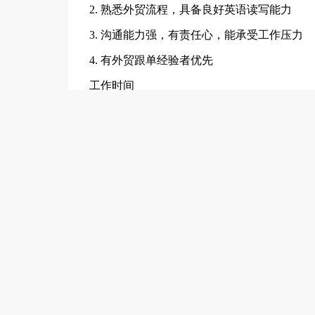
2. 熟悉外贸流程，具备良好英语读写能力
3. 沟通能力强，有责任心，能承受工作压力
4. 有外贸跟单经验者优先
工作时间
上午9:00-12:00，下午13:00-18:00
工作地址
顺德人才网安全提醒
1、本站仅提供信息储存平台，所有信息均由用户发
凡是入职要求【买车、租车、货款、转账、汇款，下