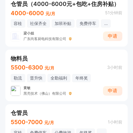
仓管员（4000-6000元+包吃+住房补贴）
4000-6000
51分钟前
元/月
容桂
社保齐全
加班补贴
免费停车
...
梁小姐
申请
广东尚客厨电科技有限公司
物料员
5500-6300
3小时前
元/月
勒流
晋升快
全勤福利
年终奖
黄敏
申请
黑壳技术（佛山）有限公司
仓管员
5500-7000
1小时前
元/月
容桂
免费停车
公费旅游
年终奖
...