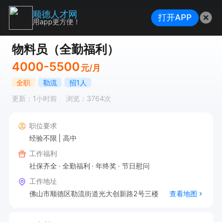
顺德人才网
打开APP
用app更方便！
物料员（全勤福利）
4000-5500
元/月
全职
勒流
招1人
更新：1小时前
浏览：3764次
职位要求
经验不限
高中
工作福利
社保齐全
全勤福利
年终奖
节日慰问
工作地址
佛山市顺德区勒流街道光大创新路2号三楼
查看地图