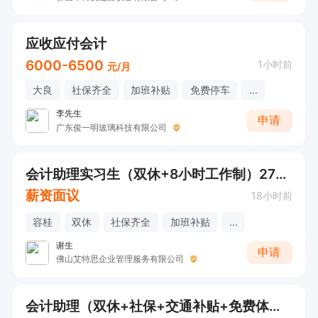
应收应付会计
6000-6500
1小时前
元/月
大良
社保齐全
加班补贴
免费停车
...
李先生
申请
广东俊一明玻璃科技有限公司
会计助理实习生（双休+8小时工作制）27届毕业
薪资面议
18小时前
容桂
双休
社保齐全
加班补贴
...
谢生
申请
佛山艾特思企业管理服务有限公司
会计助理（双休+社保+交通补贴+免费体检+带薪年假+节日慰问+工龄奖+高额提成+有培训+接受应届生）