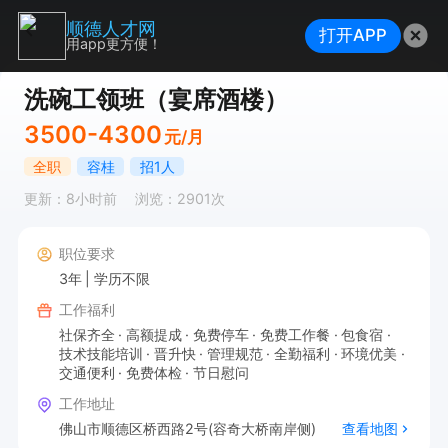
顺德人才网
打开APP
用app更方便！
洗碗工领班（宴席酒楼）
3500-4300
元/月
全职
容桂
招1人
更新：8小时前
浏览：2901次
职位要求
3年
学历不限
工作福利
社保齐全
高额提成
免费停车
免费工作餐
包食宿
技术技能培训
晋升快
管理规范
全勤福利
环境优美
交通便利
免费体检
节日慰问
工作地址
佛山市顺德区桥西路2号(容奇大桥南岸侧)
查看地图