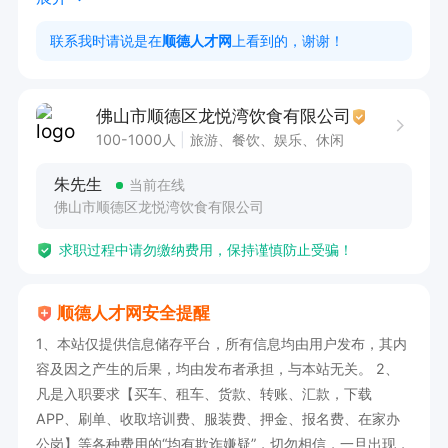
1. 初中以上学历，有酒楼洗碗工作经验优先

联系我时请说是在
顺德人才网
上看到的，谢谢！
2. 熟悉餐具清洗流程，能吃苦耐劳

3. 具备良好的责任心和团队协作精神

佛山市顺德区龙悦湾饮食有限公司
工作时间

100-1000人
旅游、餐饮、娱乐、休闲
周一至周日11:30-16:00，19:00-24:00
朱先生
当前在线
佛山市顺德区龙悦湾饮食有限公司
求职过程中请勿缴纳费用，保持谨慎防止受骗！
顺德人才网安全提醒
1、本站仅提供信息储存平台，所有信息均由用户发布，其内
容及因之产生的后果，均由发布者承担，与本站无关。 2、
凡是入职要求【买车、租车、货款、转账、汇款，下载
APP、刷单、收取培训费、服装费、押金、报名费、在家办
公岗】等各种费用的“均有欺诈嫌疑”，切勿相信，一旦出现，