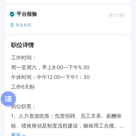
平台核验
通过1项
营业执照
职位详情
工作时间：

周一至周六，早上8:00—下午5:30

午休时间：中午12:00—下午1：30

工作6天制

岗位职责：

1、人力资源统筹：负责招聘、员工关系、薪酬审
核、绩效推动及制度流程建设，确保用工合规。

展开
2、行政后勤管理：统筹宿舍、食堂、车辆、安