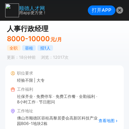
顺德人才网
打开APP
用app更方便！
人事行政经理
8000-10000
元/月
全职
容桂
招1人
更新：18分钟前
浏览：12017次
职位要求
经验不限
大专
工作福利
社保齐全
免费停车
免费工作餐
全勤福利
8小时工作
节日慰问
工作地址
佛山市顺德区容桂高黎居委会高新区科技产业
查看地图
园B06-1地块2栋