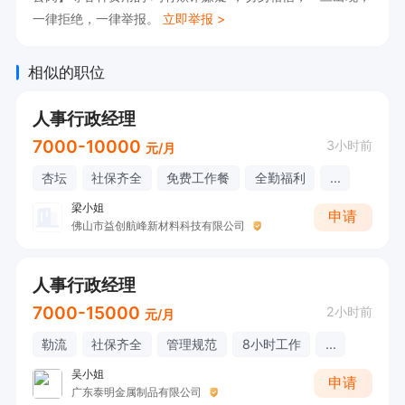
一律拒绝，一律举报。
立即举报 >
4、责任心强，抗压能力好，善于沟通协调。

5、有电源线/插头行业经验者优先。

相似的职位
岗位福利：

人事行政经理
1、中午包餐

7000-10000
3小时前
元/月
2、入职后购买社保（五险）
杏坛
社保齐全
免费工作餐
全勤福利
...
梁小姐
申请
佛山市益创航峰新材料科技有限公司
人事行政经理
7000-15000
2小时前
元/月
勒流
社保齐全
管理规范
8小时工作
...
吴小姐
申请
广东泰明金属制品有限公司