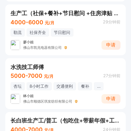
生产工（社保+餐补+节日慰问 +住房津贴 +工龄奖））
4000-6000
29分钟前
元/月
勒流
社保齐全
节日慰问
廖小姐
申请
佛山市凯兆电器有限公司
水洗技工师傅
5000-7000
27分钟前
元/月
杏坛
8小时工作
交通便利
餐补
...
林小姐
申请
佛山市顺德区琪发纺织有限公司
长白班生产工/普工（包吃住+带薪年假+工作简单+空调车间）
4000-7000
24分钟前
元/月