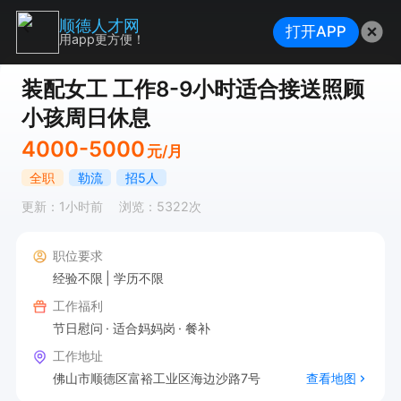
顺德人才网
打开APP
用app更方便！
装配女工 工作8-9小时适合接送照顾
小孩周日休息
4000-5000
元/月
全职
勒流
招5人
更新：1小时前
浏览：5322次
职位要求
经验不限
学历不限
工作福利
节日慰问
适合妈妈岗
餐补
工作地址
佛山市顺德区富裕工业区海边沙路7号
查看地图