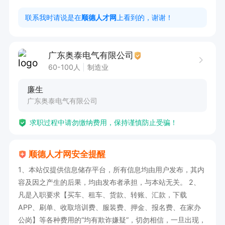
联系我时请说是在
顺德人才网
上看到的，谢谢！
本岗位诚招线束装配人员5名。年龄20-45岁。主
要承担线束产品的装配组装任务，工作轻松且易于
广东奥泰电气有限公司
上手。工作环境优越，夏季配备空调。在这里，您
60-100人
制造业
既能拥有舒适的工作体验，又能合理安排个人时
廉生
间。我们提供餐补，薪资实行综合计件制，收入可
广东奥泰电气有限公司
观。工作地点位于富安集约工业区海边沙7号（沙
求职过程中请勿缴纳费用，保持谨慎防止受骗！
富路口公交站.三苗文体门卫室二楼）。期待您凭
借专业技能加入我们，共创美好未来！
顺德人才网安全提醒
1、本站仅提供信息储存平台，所有信息均由用户发布，其内
容及因之产生的后果，均由发布者承担，与本站无关。 2、
凡是入职要求【买车、租车、货款、转账、汇款，下载
APP、刷单、收取培训费、服装费、押金、报名费、在家办
公岗】等各种费用的“均有欺诈嫌疑”，切勿相信，一旦出现，