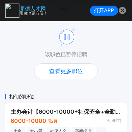
会计
顺德人才网
打开APP
用app更方便！
该职位已暂停招聘
查看更多职位
相似的职位
主办会计【6000-10000+社保齐全+全勤福利+带薪年假】
6000-10000
9小时前
元/月
大良
大小周
社保齐全
高额提成
...