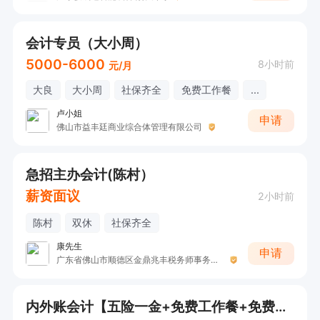
会计专员（大小周）
5000-6000
8小时前
元/月
大良
大小周
社保齐全
免费工作餐
...
卢小姐
申请
佛山市益丰廷商业综合体管理有限公司
急招主办会计(陈村）
薪资面议
2小时前
陈村
双休
社保齐全
康先生
申请
广东省佛山市顺德区金鼎兆丰税务师事务所有限公司
内外账会计【五险一金+免费工作餐+免费停车+全勤福利+房补+节日慰问】【欢迎直接电话咨询！】