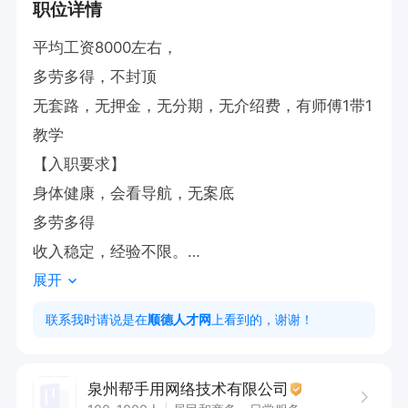
职位详情
平均工资8000左右，

多劳多得，不封顶

无套路，无押金，无分期，无介绍费，有师傅1带1
教学

【入职要求】

身体健康，会看导航，无案底

多劳多得

收入稳定，经验不限。

展开
【公司承诺】：直招不收取任何手续费用

【入职福利】

联系我时请说是在
顺德人才网
上看到的，谢谢！
1、提供员工宿舍，有空调，洗衣机，热水器，入
职当天可安排住宿。

泉州帮手用网络技术有限公司
2，包吃包住
