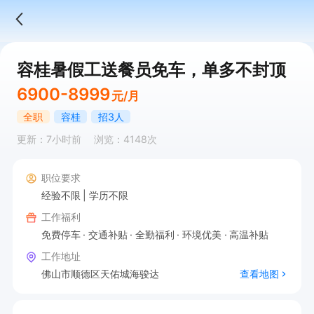
容桂暑假工送餐员免车，单多不封顶
6900-8999
元/月
全职
容桂
招3人
更新：7小时前
浏览：4148次
职位要求
经验不限
学历不限
工作福利
免费停车
交通补贴
全勤福利
环境优美
高温补贴
工作地址
佛山市顺德区天佑城海骏达
查看地图