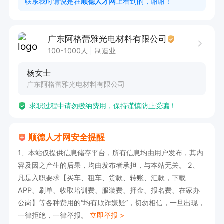
联系我时请说是在
顺德人才网
上看到的，谢谢！
任职要求：

1. 高中毕业(或同等学历)。

广东阿格蕾雅光电材料有限公司
2. 具备中级消防设施操作员资格证书。

100-1000人
制造业
3. 了解消防管理相关法律法规、标准和规范。
杨女士
广东阿格蕾雅光电材料有限公司
求职过程中请勿缴纳费用，保持谨慎防止受骗！
顺德人才网安全提醒
1、本站仅提供信息储存平台，所有信息均由用户发布，其内
容及因之产生的后果，均由发布者承担，与本站无关。 2、
凡是入职要求【买车、租车、货款、转账、汇款，下载
APP、刷单、收取培训费、服装费、押金、报名费、在家办
公岗】等各种费用的“均有欺诈嫌疑”，切勿相信，一旦出现，
一律拒绝，一律举报。
立即举报 >