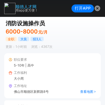
顺德人才网
打开APP
用app更方便！
消防设施操作员
6000-8000
元/月
全职
大良
招3人
更新：1小时前
浏览：4367次
职位要求
5-10年
高中
工作福利
大小周
工作地址
佛山市顺德区新辉路8号
查看地图