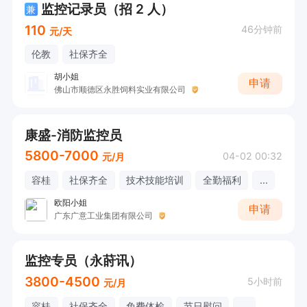
监控记录员（招 2 人）
兼
110
46分钟前
元/天
伦教
社保齐全
胡小姐
申请
佛山市顺德区永胜饲料实业有限公司
康盛-消防监控员
5800-7000
04-02 00:32
元/月
容桂
社保齐全
技术技能培训
全勤福利
...
欧阳小姐
申请
广东广意工业集团有限公司
监控专员（永莳讯）
3800-4500
5小时前
元/月
容桂
社保齐全
免费体检
节日慰问
...