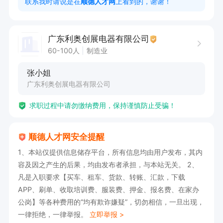
联系我时请说是在
顺德人才网
上看到的，谢谢！
3. 工作认真负责，具备良好的抗压能力

上班时间：8:00-12:00,13:30-17:30，加班18::00
广东利奥创展电器有限公司
-21:00
60-100人
制造业
张小姐
广东利奥创展电器有限公司
求职过程中请勿缴纳费用，保持谨慎防止受骗！
顺德人才网安全提醒
1、本站仅提供信息储存平台，所有信息均由用户发布，其内
容及因之产生的后果，均由发布者承担，与本站无关。 2、
凡是入职要求【买车、租车、货款、转账、汇款，下载
APP、刷单、收取培训费、服装费、押金、报名费、在家办
公岗】等各种费用的“均有欺诈嫌疑”，切勿相信，一旦出现，
一律拒绝，一律举报。
立即举报 >