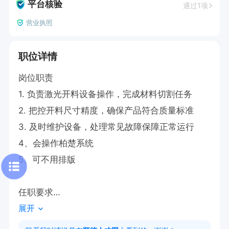
平台核验
通过1项
营业执照
职位详情
岗位职责

1. 负责激光开料设备操作，完成材料切割任务

2. 把控开料尺寸精度，确保产品符合质量标准

3. 及时维护设备，处理常见故障保障正常运行

4、会操作柏楚系统

5、可不用排版

任职要求

展开
1. 中专以上学历，机械制造等相关专业

2. 熟悉激光开料设备操作，有1年以上经验
