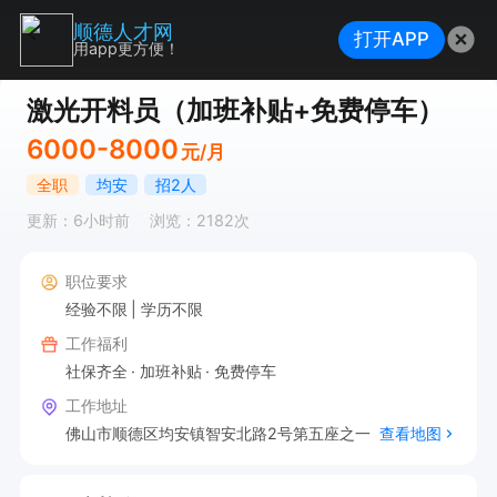
顺德人才网
打开APP
用app更方便！
激光开料员（加班补贴+免费停车）
6000-8000
元/月
全职
均安
招2人
更新：6小时前
浏览：2182次
职位要求
经验不限
学历不限
工作福利
社保齐全
加班补贴
免费停车
工作地址
佛山市顺德区均安镇智安北路2号第五座之一
查看地图