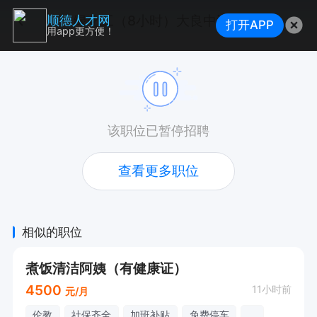
绿化工（8小时）大良中洲府
顺德人才网
打开APP
用app更方便！
该职位已暂停招聘
查看更多职位
相似的职位
煮饭清洁阿姨（有健康证）
4500
11小时前
元/月
伦教
社保齐全
加班补贴
免费停车
...