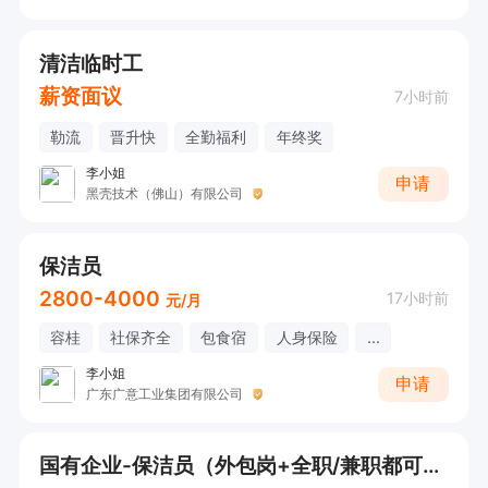
清洁临时工
薪资面议
7小时前
勒流
晋升快
全勤福利
年终奖
李小姐
申请
黑壳技术（佛山）有限公司
保洁员
2800-4000
17小时前
元/月
容桂
社保齐全
包食宿
人身保险
...
李小姐
申请
广东广意工业集团有限公司
国有企业-保洁员（外包岗+全职/兼职都可以）