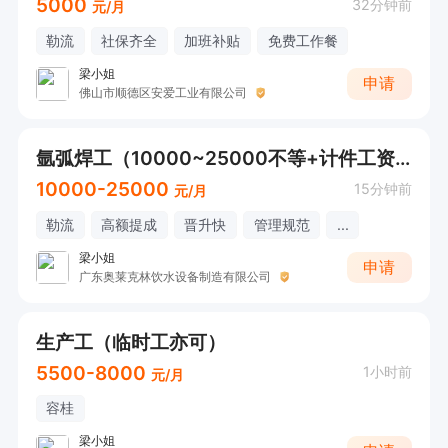
5000
32分钟前
元/月
勒流
社保齐全
加班补贴
免费工作餐
梁小姐
申请
佛山市顺德区安爱工业有限公司
氩弧焊工（10000~25000不等+计件工资+社保+工作餐）
10000-25000
15分钟前
元/月
勒流
高额提成
晋升快
管理规范
...
梁小姐
申请
广东奥莱克林饮水设备制造有限公司
生产工（临时工亦可）
5500-8000
1小时前
元/月
容桂
梁小姐