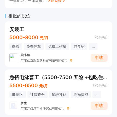
一律拒绝，一律举报。
立即举报 >
相似的职位
安装工
5000-8000
2分钟前
元/月
勒流
免费停车
免费工作餐
包食宿
...
梁小姐
申请
广东亚当斯金属精密制造有限公司
急招电泳普工（5500-7500 五险 +包吃住）
5500-6500
12分钟前
元/月
顺德区
社保齐全
加班补贴
高额提成
...
罗生
申请
广东方盈汽车部件实业有限公司