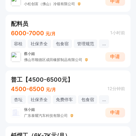
申请
小松创富（佛山）冷锻有限公司
配料员
6000-7000
1小时前
元/月
容桂
社保齐全
包食宿
管理规范
...
蔡小姐
申请
佛山市顺德区成田橡胶制品有限公司
普工【4500-6500元】
4500-6500
12分钟前
元/月
杏坛
社保齐全
免费停车
包食宿
...
张小姐
申请
广东泰耀汽车科技有限公司
钎焊工（6K-7K元/月）