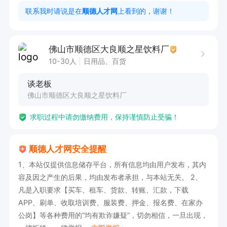
工作时间：周一至周六早上8点半至晚上5点半，
联系我时请说是在
顺德人才网
上看到的，谢谢！
中午有一个半小时吃饭休息时间。

佛山市顺德区大良顺之星饮料厂
10-30人
日用品、百货
有兴趣的请打电话约时间过来面谈(通常下午2点至
谈老板
4点半有空)，(只接受面谈，请打电话约时间)电
佛山市顺德区大良顺之星饮料厂
话：18923206455谈老板/13316300910张老板。
求职过程中请勿缴纳费用，保持谨慎防止受骗！
顺德人才网安全提醒
1、本站仅提供信息储存平台，所有信息均由用户发布，其内
容及因之产生的后果，均由发布者承担，与本站无关。 2、
凡是入职要求【买车、租车、货款、转账、汇款，下载
APP、刷单、收取培训费、服装费、押金、报名费、在家办
公岗】等各种费用的“均有欺诈嫌疑”，切勿相信，一旦出现，