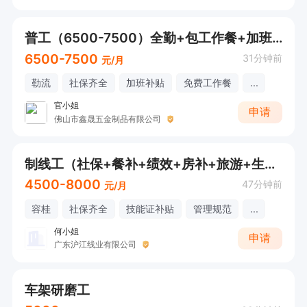
普工（6500-7500）全勤+包工作餐+加班补贴
6500-7500
31分钟前
元/月
勒流
社保齐全
加班补贴
免费工作餐
...
官小姐
申请
佛山市鑫晟五金制品有限公司
制线工（社保+餐补+绩效+房补+旅游+生日礼物+节日福利+技能补贴）【欢迎电话/微信咨询！】
4500-8000
47分钟前
元/月
容桂
社保齐全
技能证补贴
管理规范
...
何小姐
申请
广东沪江线业有限公司
车架研磨工