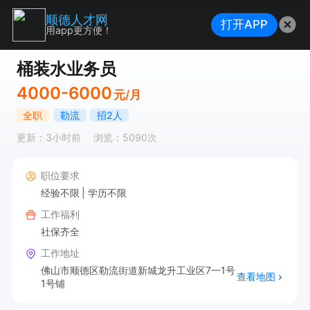
顺德人才网
打开APP
用app更方便！
桶装水业务员
4000-6000
元/月
全职
勒流
招2人
更新：3小时前
浏览：5090次
职位要求
经验不限
学历不限
工作福利
社保齐全
工作地址
佛山市顺德区勒流街道新城龙升工业区7一1号
查看地图
1号铺