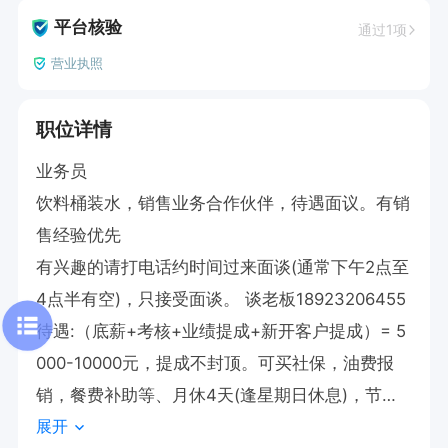
平台核验
通过1项
营业执照
职位详情
业务员

饮料桶装水，销售业务合作伙伴，待遇面议。有销
售经验优先

有兴趣的请打电话约时间过来面谈(通常下午2点至
4点半有空)，只接受面谈。 谈老板18923206455

待遇:（底薪+考核+业绩提成+新开客户提成）= 5
000-10000元，提成不封顶。可买社保，油费报
销，餐费补助等、月休4天(逢星期日休息)，节假
展开
日有放假。
