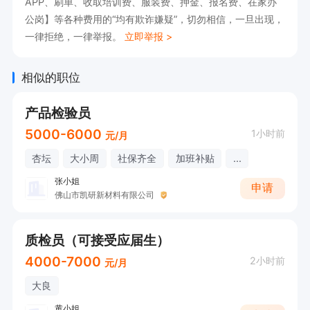
APP、刷单、收取培训费、服装费、押金、报名费、在家办
公岗】等各种费用的“均有欺诈嫌疑”，切勿相信，一旦出现，
及时反馈品质信息给成型/冲压作改善。

一律拒绝，一律举报。
立即举报 >
5) 收集成型/冲压车间的质量信息，协助主管对质
量信息进行分析和处理。

相似的职位
6) 对检验不合格的产品及时提出品质异常联络
单，作好不合格品标识，并对不合格品的纠正作跟
产品检验员
踪验证。

5000-6000
1小时前
元/月
7) 正确维护和保养所使用的计量检测设备。

杏坛
大小周
社保齐全
加班补贴
...
8) 完成主管临时交办的其它工作。

张小姐
申请
佛山市凯研新材料有限公司
质检员（可接受应届生）
职位福利：全勤奖、包吃、包住、补充医疗保险、
4000-7000
2小时前
元/月
节日福利、带薪年假、绩效奖金
大良
黄小姐