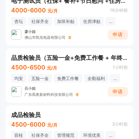
电子测试员（社保+ 餐补+节日慰问 +住房津贴 +工龄奖）
4000-6000
16分钟前
元/月
杏坛
社保齐全
加班补贴
住房津贴
...
廖小姐
申请
佛山市凯兆电器有限公司
品质检验员（五险一金+免费工作餐 + 年终奖）
4500-6500
1小时前
元/月
均安
五险一金
免费工作餐
全勤福利
...
吕小姐
申请
广东禹奥新材料科技有限公司
成品检验员
4500-6000
3小时前
元/月
容桂
社保齐全
管理规范
环境优美
...