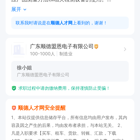
展开
3、能力：

 能独立地进行成型/冲压产品首件、IPQC、FQC、
联系我时请说是在
顺德人才网
上看到的，谢谢！
OQC检验作业。

4、其它要求：

广东顺德盟恩电子有限公司
 勤奋、敬业、能吃苦，具有团队精神，能不断学
100-1000人
制造业
习、开拓创新。

徐小姐
5、工作职责：

广东顺德盟恩电子有限公司
1) 完成成型/冲压产品首件样品检验，并作成报
求职过程中请勿缴纳费用，保持谨慎防止受骗！
告。

2) 对成型/冲压产品作IPQC、FQC检验，确保生产
顺德人才网安全提醒
产品符合图纸和检规的要求。

1、本站仅提供信息储存平台，所有信息均由用户发布，其内
3） 对成型/冲压产品作OQC检验，并依规定完成
容及因之产生的后果，均由发布者承担，与本站无关。 2、
报告。

凡是入职要求【买车、租车、货款、转账、汇款，下载
4) 正确无误地提供品管各工序产品的检验报告，