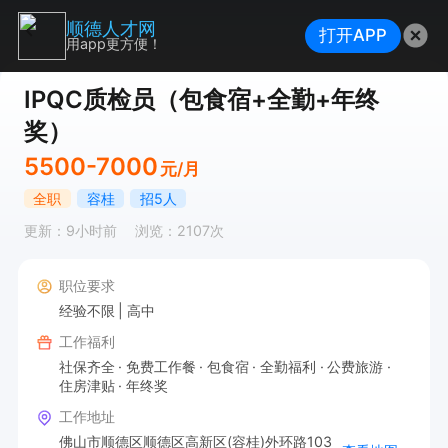
顺德人才网
打开APP
用app更方便！
IPQC质检员（包食宿+全勤+年终
奖）
5500-7000
元/月
全职
容桂
招5人
更新：9小时前
浏览：2107次
职位要求
经验不限
高中
工作福利
社保齐全
免费工作餐
包食宿
全勤福利
公费旅游
住房津贴
年终奖
工作地址
佛山市顺德区顺德区高新区(容桂)外环路103