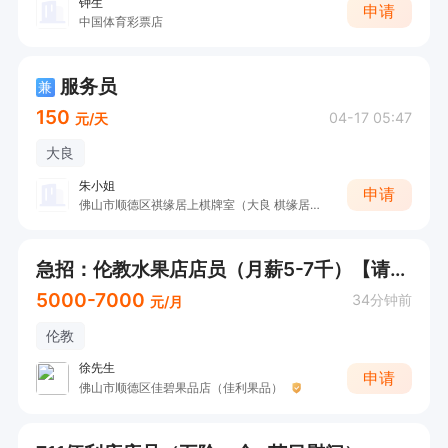
钟生
申请
中国体育彩票店
服务员
兼
150
04-17 05:47
元/天
大良
朱小姐
申请
佛山市顺德区祺缘居上棋牌室（大良 棋缘居棋牌会所）
急招：伦教水果店店员（月薪5-7千）【请直接电话/微信咨询！】
5000-7000
34分钟前
元/月
伦教
徐先生
申请
佛山市顺德区佳碧果品店（佳利果品）