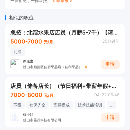
一律拒绝，一律举报。
立即举报 >
相似的职位
急招：北滘水果店店员（月薪5-7千）【请直接电话/微信咨询！】
5000-7000
35分钟前
元/月
北滘
徐先生
申请
佛山市顺德区佳碧果品店（佳利果品）
店员（储备店长）（节日福利+带薪年假+包住宿+高额提成+激励奖金+五险+接受应届生+适合“妈妈岗”）
7000-8000
04-22 06:46
元/月
不限
社保齐全
高额提成
技术技能培训
...
蔡小姐
申请
佛山市霸源科技有限公司