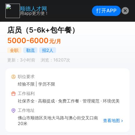
顺德人才网
打开APP
用app更方便！
店员（5-6k+包午餐）
5000-6000
元/月
全职
勒流
招2人
更新：3小时前
浏览：16207次
职位要求
经验不限
学历不限
工作福利
社保齐全
高额提成
免费工作餐
管理规范
环境优美
工作地址
佛山市顺德区关地大马路与澳心街交叉口南
查看地图
20米