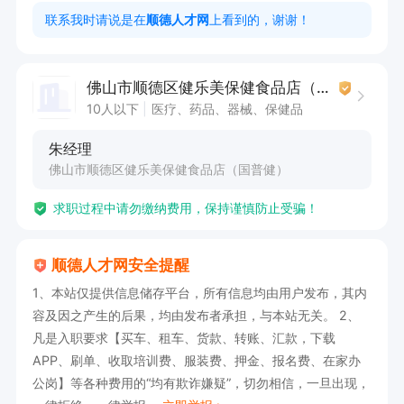
帮顾客做下姜疗，艾灸，拔罐类的售后服务。

联系我时请说是在
顺德人才网
上看到的，谢谢！
勒流地址：顺德区勒流镇黄连保直街8号（国普
佛山市顺德区健乐美保健食品店（国普健）
健） 朱经理13690147393（来电说明在顺德人才
10人以下
医疗、药品、器械、保健品
网看到的）
朱经理
佛山市顺德区健乐美保健食品店（国普健）
求职过程中请勿缴纳费用，保持谨慎防止受骗！
顺德人才网安全提醒
1、本站仅提供信息储存平台，所有信息均由用户发布，其内
容及因之产生的后果，均由发布者承担，与本站无关。 2、
凡是入职要求【买车、租车、货款、转账、汇款，下载
APP、刷单、收取培训费、服装费、押金、报名费、在家办
公岗】等各种费用的“均有欺诈嫌疑”，切勿相信，一旦出现，