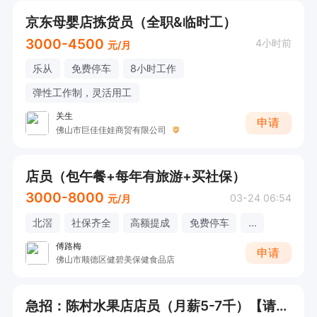
京东母婴店拣货员（全职&临时工）
3000-4500
4小时前
元/月
乐从
免费停车
8小时工作
弹性工作制，灵活用工
关生
申请
佛山市巨佳佳娃商贸有限公司
店员（包午餐+每年有旅游+买社保）
3000-8000
03-24 06:54
元/月
北滘
社保齐全
高额提成
免费停车
...
傅路梅
申请
佛山市顺德区健碧美保健食品店
急招：陈村水果店店员（月薪5-7千）【请直接电话/微信咨询！】