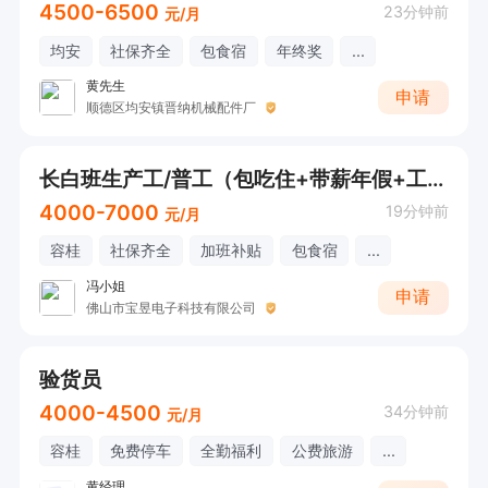
4500-6500
23分钟前
元/月
均安
社保齐全
包食宿
年终奖
...
黄先生
申请
顺德区均安镇晋纳机械配件厂
长白班生产工/普工（包吃住+带薪年假+工作简单+空调车间）
4000-7000
19分钟前
元/月
容桂
社保齐全
加班补贴
包食宿
...
冯小姐
申请
佛山市宝昱电子科技有限公司
验货员
4000-4500
34分钟前
元/月
容桂
免费停车
全勤福利
公费旅游
...
黄经理