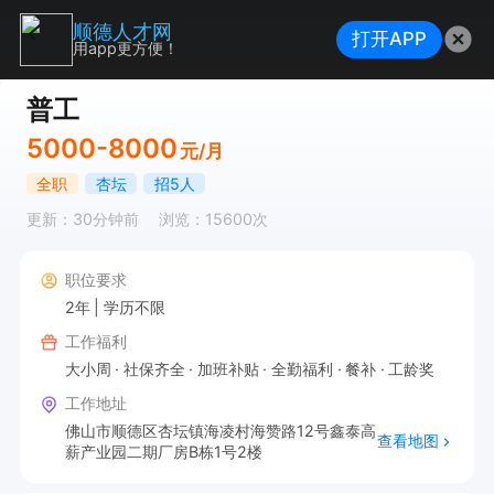
顺德人才网
打开APP
用app更方便！
普工
5000-8000
元/月
全职
杏坛
招5人
更新：30分钟前
浏览：15600次
职位要求
2年
学历不限
工作福利
大小周
社保齐全
加班补贴
全勤福利
餐补
工龄奖
工作地址
佛山市顺德区杏坛镇海凌村海赞路12号鑫泰高
查看地图
薪产业园二期厂房B栋1号2楼