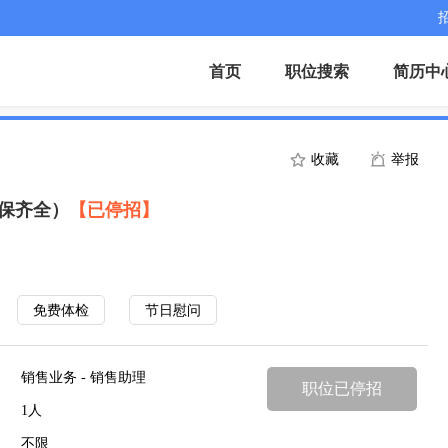
首页
职位搜索
简历中
收藏
举报
社保齐全）
【已停招】
免费体检
节日慰问
销售业务 - 销售助理
职位已停招
1人
不限