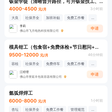
钣金学徒（清晰晋升路径，可升钣金技工、师傅）
4000-4500
3小时前
元/月
大良
社保齐全
加班补贴
免费工作餐
...
李莉
申请
佛山市飞月电热科技有限公司
模具钳工（包食宿+免费体检+节日慰问+交通补贴）
9500-12000
46分钟前
元/月
容桂
社保齐全
免费停车
免费工作餐
...
江经理
申请
佛山市誉延丰包装容器有限公司
氩弧焊焊工
6000-8000
1小时前
元/月
杏坛
社保齐全
免费工作餐
管理规范
...