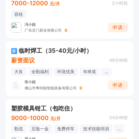
7000-12000
2小时前
元/月
容桂
冯小姐
申请
广东京门厨业有限公司
临时焊工（35-40元/小时）
兼
薪资面议
48分钟前
大良
全勤福利
环境优美
年终奖
...
张小姐
申请
佛山市粤特能智能装备有限公司
塑胶模具钳工（包吃住）
9000-10000
54分钟前
元/月
勒流
五险一金
免费停车
技术技能培训
...
梁小姐