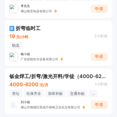
李先生
申请
佛山唯意电器有限公司
折弯临时工
兼
19
2小时前
元/小时
勒流
杨小姐
申请
广东碧丽饮水设备有限公司
钣金焊工/折弯/激光开料/学徒（4000-6200+接受应届生/学徒）
4000-6200
1小时前
元/月
杏坛
社保齐全
加班补贴
交通补贴
...
刘小姐
申请
佛山市顺德区荣成不锈钢卫浴实业有限公司